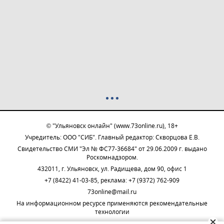
© "Ульяновск онлайн" (www.73online.ru), 18+
Учредитель: ООО "СИБ". Главный редактор: Скворцова Е.В.
Свидетельство СМИ "Эл № ФС77-36684" от 29.06.2009 г. выдано
Роскомнадзором.
432011, г. Ульяновск, ул. Радищева, дом 90, офис 1
+7 (8422) 41-03-85, реклама: +7 (9372) 762-909
73online@mail.ru
На информационном ресурсе применяются рекомендательные
технологии