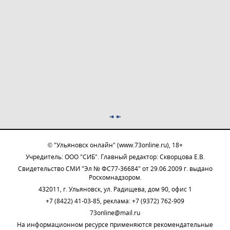
© "Ульяновск онлайн" (www.73online.ru), 18+
Учредитель: ООО "СИБ". Главный редактор: Скворцова Е.В.
Свидетельство СМИ "Эл № ФС77-36684" от 29.06.2009 г. выдано
Роскомнадзором.
432011, г. Ульяновск, ул. Радищева, дом 90, офис 1
+7 (8422) 41-03-85, реклама: +7 (9372) 762-909
73online@mail.ru
На информационном ресурсе применяются рекомендательные