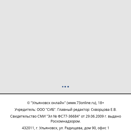
© "Ульяновск онлайн" (www.73online.ru), 18+
Учредитель: ООО "СИБ". Главный редактор: Скворцова Е.В.
Свидетельство СМИ "Эл № ФС77-36684" от 29.06.2009 г. выдано
Роскомнадзором.
432011, г. Ульяновск, ул. Радищева, дом 90, офис 1