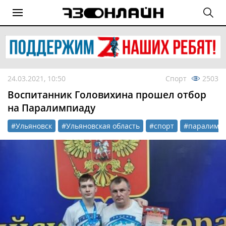
24.03.2021, 10:50
Спорт
2503
Воспитанник Головихина прошел отбор
на Паралимпиаду
#Ульяновск
#Ульяновская область
#спорт
#паралимп