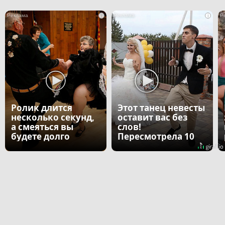
i
i
Ролик длится
Этот танец невесты
несколько секунд,
оставит вас без
а смеяться вы
слов!
будете долго
Пересмотрела 10
раз