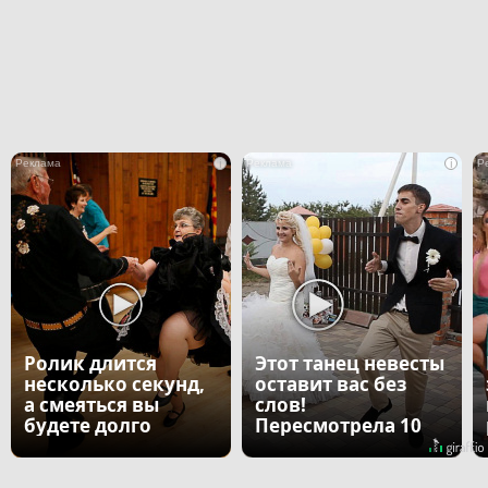
i
i
Ролик длится
Этот танец невесты
несколько секунд,
оставит вас без
а смеяться вы
слов!
будете долго
Пересмотрела 10
раз