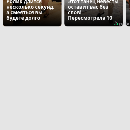
Ролик длится
Этот танец невесты
несколько секунд,
оставит вас без
а смеяться вы
слов!
будете долго
Пересмотрела 10
раз