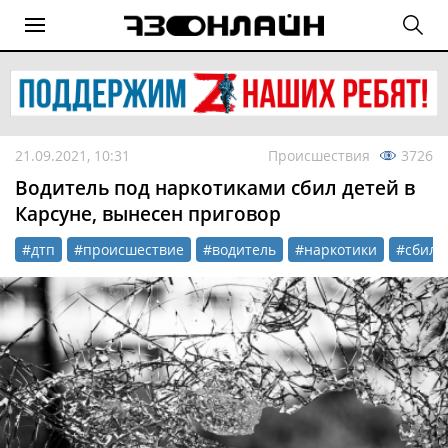
21.09.2021, 10:31
Происшествия
3726
Водитель под наркотиками сбил детей в
Карсуне, вынесен приговор
#дтп
#происшествие
#водитель
#наркотики
#сбил 