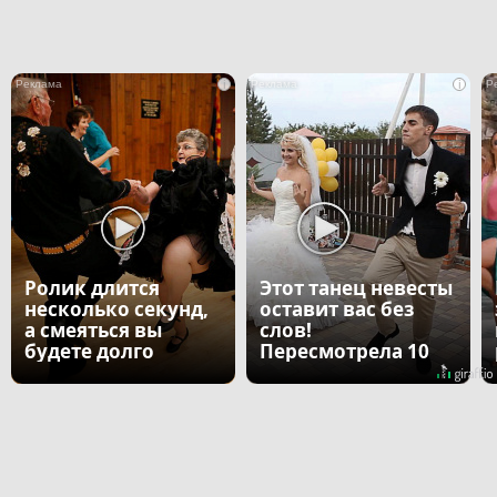
i
i
Ролик длится
Этот танец невесты
несколько секунд,
оставит вас без
а смеяться вы
слов!
будете долго
Пересмотрела 10
раз