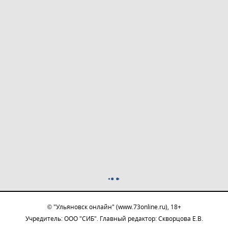
© "Ульяновск онлайн" (www.73online.ru), 18+
Учредитель: ООО "СИБ". Главный редактор: Скворцова Е.В.