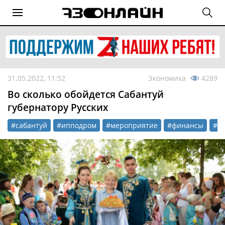
31.05.2022, 11:52
Экономика
4289
Во сколько обойдется Сабантуй
губернатору Русских
#сабантуй
#ипподром
#мероприятие
#финансы
#ст