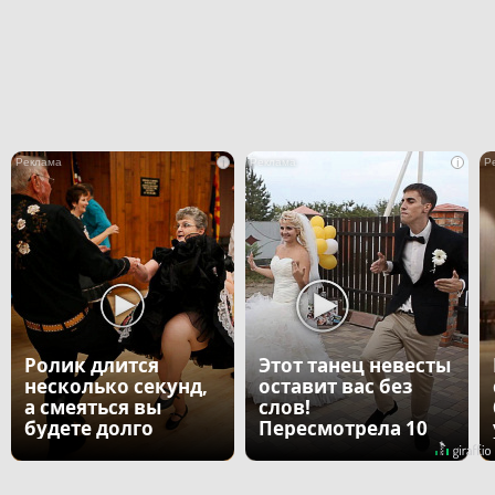
i
i
Ролик длится
Этот танец невесты
несколько секунд,
оставит вас без
а смеяться вы
слов!
будете долго
Пересмотрела 10
раз