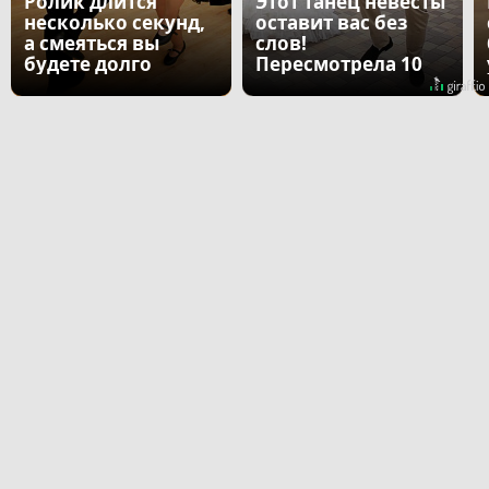
Ролик длится
Этот танец невесты
несколько секунд,
оставит вас без
а смеяться вы
слов!
будете долго
Пересмотрела 10
раз