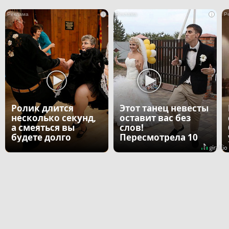
i
i
Ролик длится
Этот танец невесты
несколько секунд,
оставит вас без
а смеяться вы
слов!
будете долго
Пересмотрела 10
раз