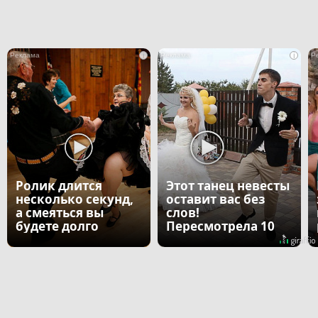
i
i
Ролик длится
Этот танец невесты
несколько секунд,
оставит вас без
а смеяться вы
слов!
будете долго
Пересмотрела 10
раз