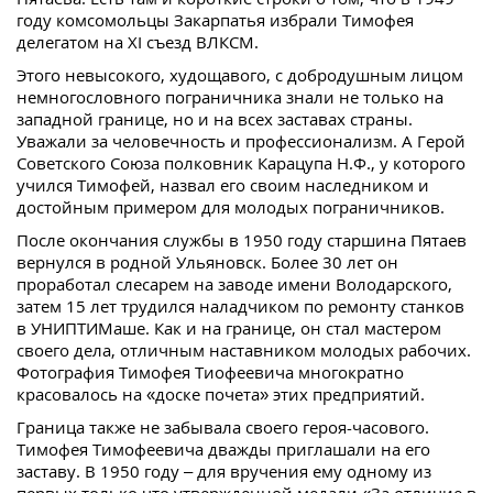
году комсомольцы Закарпатья избрали Тимофея
делегатом на XI съезд ВЛКСМ.
Этого невысокого, худощавого, с добродушным лицом
немногословного пограничника знали не только на
западной границе, но и на всех заставах страны.
Уважали за человечность и профессионализм. А Герой
Советского Союза полковник Карацупа Н.Ф., у которого
учился Тимофей, назвал его своим наследником и
достойным примером для молодых пограничников.
После окончания службы в 1950 году старшина Пятаев
вернулся в родной Ульяновск. Более 30 лет он
проработал слесарем на заводе имени Володарского,
затем 15 лет трудился наладчиком по ремонту станков
в УНИПТИМаше. Как и на границе, он стал мастером
своего дела, отличным наставником молодых рабочих.
Фотография Тимофея Тиофеевича многократно
красовалось на «доске почета» этих предприятий.
Граница также не забывала своего героя-часового.
Тимофея Тимофеевича дважды приглашали на его
заставу. В 1950 году – для вручения ему одному из