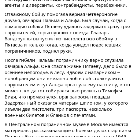
агенты и диверсанты, контрабандисты, перебежчики.
Отважному бойцу помогала верная четвероногие
друзья, овчарки Пальма и Альфа. Был случай, когда с
помощью собаки Пятаеву удалось задержать сразу трех
нарушителей, спрыгнувших с поезда. Главарь
бандгруппы выпустил из пистолета всю обойму в
Пятаева и только тогда, когда увидел подоспевших
пограничников, поднял руки.
После гибели Пальмы пограничнику верно служила
овчарка Альфа. Она спасла жизнь Пятаеву. Дело было в
осеннее непогодье, в лесу. Вдвоем с напарником –
новобранцем они внезапно лоб в лоб столкнулись с
нарушителем и тут Альфа прыгнула ему на спину, в тот
момент, когда тот собирался выстрелить в Тимофея.
Видя, что промахнулся, враг запросил пощады.
Задержанный оказался матерым шпионом, у которого
изъяли два пистолета, три паспорта, несколько
военных билетов и бланков с печатями.
В Центральном пограничном музее в Москве имеются
материалы, рассказывающие о боевых делах старшины
Пятаева. Есть там и короткие строки о том, что в 1949