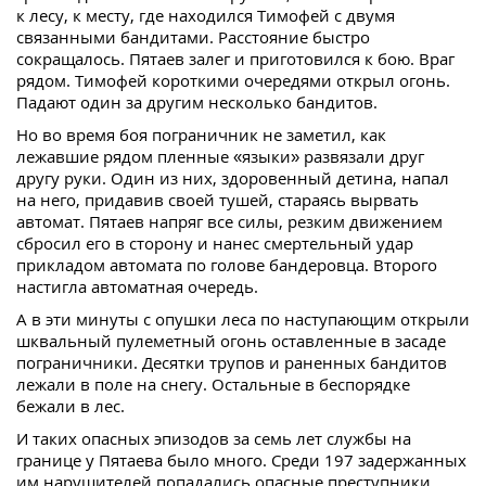
к лесу, к месту, где находился Тимофей с двумя
связанными бандитами. Расстояние быстро
сокращалось. Пятаев залег и приготовился к бою. Враг
рядом. Тимофей короткими очередями открыл огонь.
Падают один за другим несколько бандитов.
Но во время боя пограничник не заметил, как
лежавшие рядом пленные «языки» развязали друг
другу руки. Один из них, здоровенный детина, напал
на него, придавив своей тушей, стараясь вырвать
автомат. Пятаев напряг все силы, резким движением
сбросил его в сторону и нанес смертельный удар
прикладом автомата по голове бандеровца. Второго
настигла автоматная очередь.
А в эти минуты с опушки леса по наступающим открыли
шквальный пулеметный огонь оставленные в засаде
пограничники. Десятки трупов и раненных бандитов
лежали в поле на снегу. Остальные в беспорядке
бежали в лес.
И таких опасных эпизодов за семь лет службы на
границе у Пятаева было много. Среди 197 задержанных
им нарушителей попадались опасные преступники,