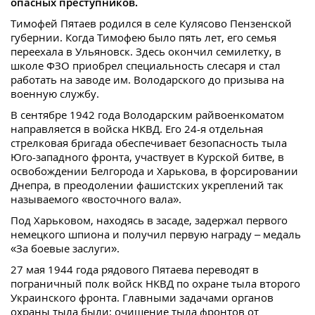
опасных преступников.
Тимофей Пятаев родился в селе Кулясово Пензенской
губернии. Когда Тимофею было пять лет, его семья
переехала в Ульяновск. Здесь окончил семилетку, в
школе ФЗО приобрел специальность слесаря и стал
работать на заводе им. Володарского до призыва на
военную службу.
В сентябре 1942 года Володарским райвоенкоматом
направляется в войска НКВД. Его 24-я отдельная
стрелковая бригада обеспечивает безопасность тыла
Юго-западного фронта, участвует в Курской битве, в
освобождении Белгорода и Харькова, в форсировании
Днепра, в преодолении фашистских укреплений так
называемого «восточного вала».
Под Харьковом, находясь в засаде, задержал первого
немецкого шпиона и получил первую награду – медаль
«За боевые заслуги».
27 мая 1944 года рядового Пятаева переводят в
пограничный полк войск НКВД по охране тыла второго
Украинского фронта. Главными задачами органов
охраны тыла были: очищение тыла фронтов от