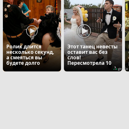
Ролик длится
Этот танец невесты
несколько секунд,
оставит вас без
а смеяться вы
слов!
будете долго
Пересмотрела 10
раз