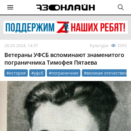
28.03.2024, 14:37
Культура
3593
Ветераны УФСБ вспоминают знаменитого
пограничника Тимофея Пятаева
#история
#уфсб
#пограничник
#великая отечественн