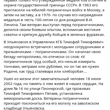
первых только что утвержденной медали «За отличие в
охране государственной границы СССР». В 1963 его
пригласили на юбилей пограничных войск в Москву, а
затем на заставу, а в 1970- по случаю его награждения
медалью в честь 100-летия со дня рождения В.И.
Ленина. Там ветеран выступал перед пограничниками,
делился своим боевым опытом, вспоминая жестокие
схватки и крепкую дружбу бойцов в зеленых фуражках.
В Ульяновске в Управлении КГБ Тимофей Тимофеевич
неоднократно встречался с молодыми сотрудниками и
призывниками – пограничниками. Он начинал свою
беседу неторопливо, по-отечески со слов: «У
пограничников труд особый, его нельзя измерить
тоннами, метрами или рублями, но он так же нужен
Родине, как труд сталевара или хлебороба»…
Ушел из жизни этот замечательный человек 18 июля
2002 года, но память о нем живет в наших сердцах. На
доме № 16 по улице Пионерской, где проживал
Тимофей Тимофеевич Пятаев, установлена
мемориальная доска. Ветераны-пограничники
приходят поклониться на его могилу на заволжском
кладбище Ульяновска.