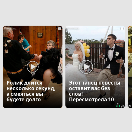
i
i
Ролик длится
Этот танец невесты
несколько секунд,
оставит вас без
а смеяться вы
слов!
будете долго
Пересмотрела 10
раз