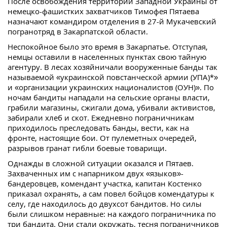
После освобождения территории Западной Украины от
немецко-фашистких захватчиков Тимофея Пятаева
назначают командиром отделения в 27-й Мукачевский
погранотряд в Закарпатской области.
Неспокойное было это время в Закарпатье. Отступая,
немцы оставили в населенных пунктах свою тайную
агентуру. В лесах хозяйничали вооруженные банды так
называемой «украинской повстанческой армии (УПА)*»
и «организации украинских националистов (ОУН)». По
ночам бандиты нападали на сельские органы власти,
грабили магазины, сжигали дома, убивали активистов,
забирали хлеб и скот. Ежедневно пограничникам
приходилось преследовать банды, вести, как на
фронте, настоящие бои. От пулеметных очередей,
разрывов гранат гибли боевые товарищи.
Однажды в сложной ситуации оказался и Пятаев.
Захваченных им с напарником двух «языков»-
бандеровцев, комендант участка, капитан Костенко
приказал охранять, а сам повел бойцов комендатуры к
селу, где находилось до двухсот бандитов. Но силы
были слишком неравные: на каждого пограничника по
три бандита. Они стали окружать, тесня пограничников