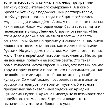
то типа эсэсовского кинжала и к нему прикрепили
записку оскорбительного содержания. А в окно
бросили бутылку с подожженным растворителем,
чтобы устроить пожар. Тогда в общине собрались
мудрые люди и молодёжь. А она у нас такая же горячая,
как и везде. Наши молодые люди были готовы идти и
перекрывать улицу Ленина. Старики ответили: «Нет,
этим делом должна заниматься власть». И власть
занялась. Мы были на приёме у Шаманова. К нам очень
лояльно относился Морозов. Как и Алексей Юрьевич
Русских. Но дело даже не в этом. Начнём с того, что нас
мало. Ткань еврейской истории истончается. Несмотря
на все наши попытки её восстановить. Это такая
романтическая мечта евреев 70-90-х, что вот мы сейчас
Тору и иврит выучим и ого-го. Это не ассимиляция, нас
не любят ассимилировать. Я воспитан в русской
культуре. Со мной можно посоревноваться в знании
русской литературы, живописи, музыки. У нас есть
прекрасный замечательный художник Аркадий
Ефимович Егуткин. Аркаша никогда не выпячивает своё
еврейство, как флаг. Вообще, если люди что-то
выпячивают, это не от большого ума.