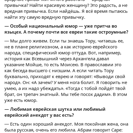
привычка? Найти красивую женщину? Это радость, а не
вредная привычка. Если найдёшь. Я всё время пытаюсь
найти эту самую вредную привычку.
— Особый национальный юмор — уже притча во
языцех. А почему почти все евреи такие остроумные?
— Мы долго живем. Если ты знаешь Тору, читаешь ее,
не в плане религиозном, а как историю еврейского
народа, специфический юмор оттуда. Вот, например,
история как Всевышний через Архангела давал
указание Мойше, то есть Моисею. В православии это
как беседа высшего с низшим. А если читать Тору
буквально, приходят к еврею и говорят: «Выводи свой
народ». Он: «А зачем? У меня нога болит. Я говорить не
умею, а их надо убеждать». «Тогда с тобой пойдёт твой
брат, он трепач знатный. Мы тебе посох дадим». В этом
уже есть юмор.
— Любимая еврейская шутка или любимый
еврейский анекдот у вас есть?
— Есть один хороший анекдот. Моя покойная жена, она
была русская, очень его любила. Абрам говорит Саре: