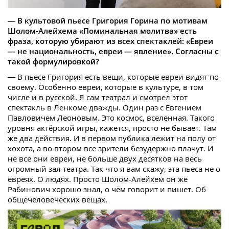
— В культовой пьесе Григория Горина по мотивам
Шолом-Алейхема «Поминальная молитва» есть
фраза, которую убирают из всех спектаклей: «Евреи
— не национальность, евреи — явление». Согласны с
такой формулировкой?
— В пьесе Григория есть вещи, которые евреи видят по-
своему. Особенно евреи, которые в культуре, в том
числе и в русской. Я сам театрал и смотрел этот
спектакль в Ленкоме дважды. Один раз с Евгением
Павловичем Леоновым. Это космос, вселенная. Такого
уровня актёрской игры, кажется, просто не бывает. Там
же два действия. И в первом публика лежит на полу от
хохота, а во втором все зрители безудержно плачут. И
не все они евреи, не больше двух десятков на весь
огромный зал театра. Так что я вам скажу, эта пьеса не о
евреях. О людях. Просто Шолом-Алейхем он же
Рабинович хорошо знал, о чём говорит и пишет. Об
общечеловеческих вещах.