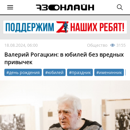
18.08.2024, 06:00
Общество
3155
Валерий Рогацкин: в юбилей без вредных
привычек
#день рождения
#юбилей
#праздник
#именинник
#