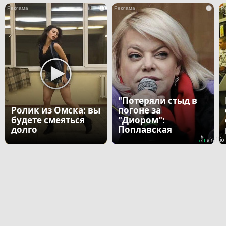
i
i
"Потеряли стыд в
Ролик из Омска: вы
погоне за
будете смеяться
"Диором":
долго
Поплавская
вмазала семейке
Плющенко