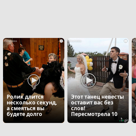
i
i
Ролик длится
Этот танец невесты
несколько секунд,
оставит вас без
а смеяться вы
слов!
будете долго
Пересмотрела 10
раз