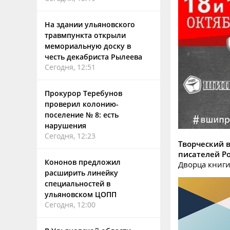
На здании ульяновского
травмпункта открыли
мемориальную доску в
честь декабриста Рылеева
Сегодня, 12:51
Прокурор Теребунов
проверил колонию-
поселение № 8: есть
нарушения
Сегодня, 12:23
Творческий 
писателей Ро
Кононов предложил
Дворца книги
расширить линейку
специальностей в
ульяновском ЦОПП
Сегодня, 12:00