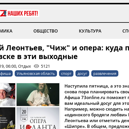
МИКА
ОБЩЕСТВО
КУЛЬТУРА
СП
 Леонтьев, "Чиж" и опера: куда 
вске в эти выходные
9, 06:00, Отдых
5121
Афиша
Ульяновская область
спорт
досуг
развлечения
Наступила пятница, а это зн
снова пора планировать сво
Афиша 73online.ru поможет 
вам идеальный досуг для это
Например, можно сходить н
«одинокого бродяги любви»
Леонтьева или отметить ден
«Шипре». В общем, предлож