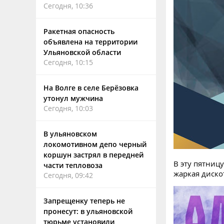
Сегодня, 10:36
Ракетная опасность
объявлена на территории
Ульяновской области
Сегодня, 10:15
На Волге в селе Берёзовка
утонул мужчина
Сегодня, 10:03
В ульяновском
локомотивном депо черный
коршун застрял в передней
В эту пятниц
части тепловоза
жаркая дискот
Сегодня, 09:42
Запрещенку теперь не
пронесут: в ульяновской
тюрьме установили