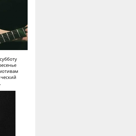
 субботу
ресенье
 мотивам
ический
.