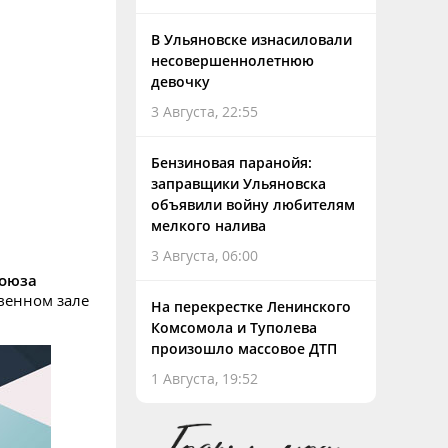
В Ульяновске изнасиловали
несовершеннолетнюю
девочку
3 Августа, 22:55
Бензиновая паранойя:
заправщики Ульяновска
объявили войну любителям
мелкого налива
3 Августа, 06:00
Союза
венном зале
На перекрестке Ленинского
Комсомола и Туполева
произошло массовое ДТП
1 Августа, 19:52