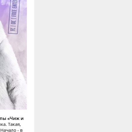
ппы «Чиж и
ка. Такая,
Начало - в