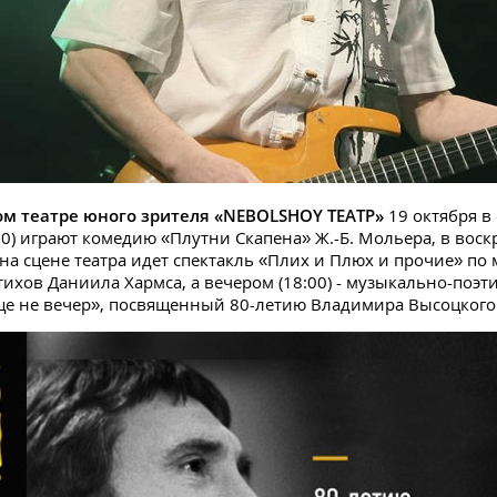
ом театре юного зрителя «NEBOLSHOY ТЕАТР»
19 октября в
00) играют комедию «Плутни Скапена» Ж.-Б. Мольера, в воск
) на сцене театра идет спектакль «Плих и Плюх и прочие» по
стихов Даниила Хармса, а вечером (18:00) - музыкально-поэт
ще не вечер», посвященный 80-летию Владимира Высоцкого