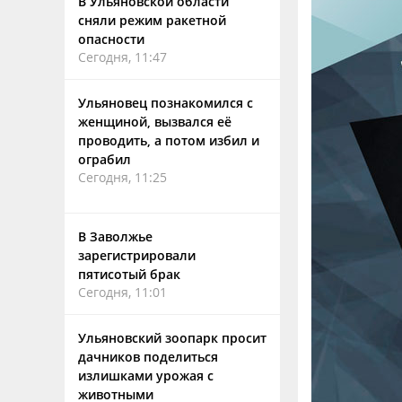
В Ульяновской области
сняли режим ракетной
опасности
Сегодня, 11:47
Ульяновец познакомился с
женщиной, вызвался её
проводить, а потом избил и
ограбил
Сегодня, 11:25
В Заволжье
зарегистрировали
пятисотый брак
Сегодня, 11:01
Ульяновский зоопарк просит
дачников поделиться
излишками урожая с
животными