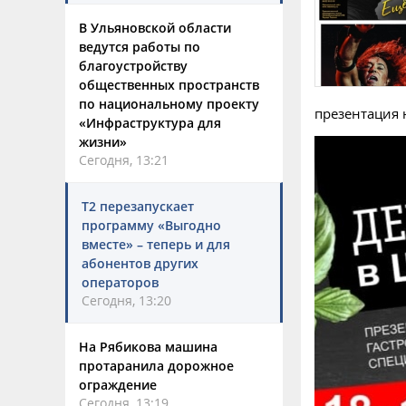
В Ульяновской области
ведутся работы по
благоустройству
общественных пространств
по национальному проекту
презентация 
«Инфраструктура для
жизни»
Сегодня, 13:21
Т2 перезапускает
программу «Выгодно
вместе» – теперь и для
абонентов других
операторов
Сегодня, 13:20
На Рябикова машина
протаранила дорожное
ограждение
Сегодня, 13:19