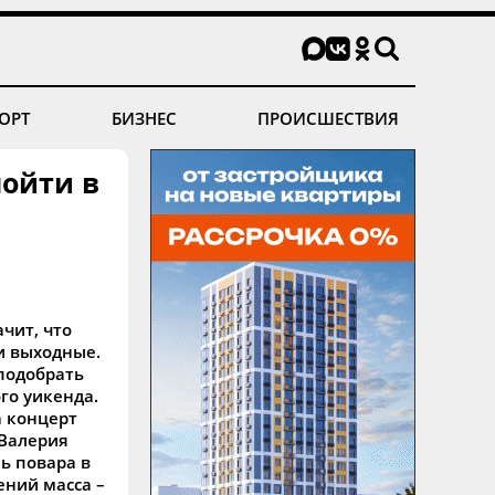
ОРТ
БИЗНЕС
ПРОИСШЕСТВИЯ
пойти в
ачит, что
и выходные.
подобрать
го уикенда.
а концерт
 Валерия
ь повара в
ений масса –