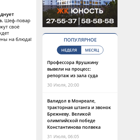
зднует
а.
Шеф-повар
жут своё
ждет
ены на блюда!
ПОПУЛЯРНОЕ
НЕДЕЛЯ
МЕСЯЦ
Профессора Ярушкину
вывели на процесс:
репортаж из зала суда
30 Июля, 20:00
Валидол в Монреале,
тракторная штанга и звонок
Брежневу. Великой
олимпийской победе
Константинова полвека
31 Июля, 06:05