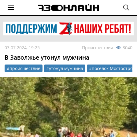
03.07.2024, 19:25
Происшествия
3040
В Заволжье утонул мужчина
#происшествие
#утонул мужчина
#поселок Мостоотряд