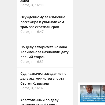
жара
Сегодня, 16:49
Осуждённому за избиение
пассажира в ульяновском
трамвае скостили срок
Сегодня, 16:47
По делу авторитета Романа
Халимонова назначили дату
прений сторон
Сегодня, 16:35
Суд назначил заседание по
делу экс-министра спорта
Сергея Кузьмина
Сегодня, 16:32
Арестованный по делу
«Кизяевской» братвы