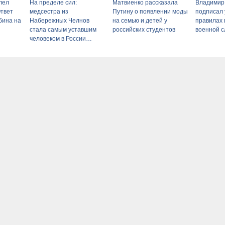
лел
На пределе сил:
Матвиенко рассказала
Владимир
Ответ
медсестра из
Путину о появлении моды
подписал 
бина на
Набережных Челнов
на семью и детей у
правилах
й
стала самым уставшим
российских студентов
военной 
человеком в России
06/08/2026 – Новости