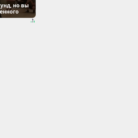
унд, но вы
денного