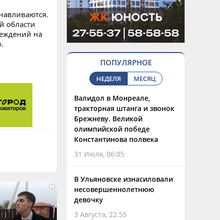
анавливаются.
й области
реждений на
.
ПОПУЛЯРНОЕ
НЕДЕЛЯ
МЕСЯЦ
Валидол в Монреале,
тракторная штанга и звонок
Брежневу. Великой
олимпийской победе
Константинова полвека
31 Июля, 06:05
В Ульяновске изнасиловали
i
несовершеннолетнюю
девочку
3 Августа, 22:55