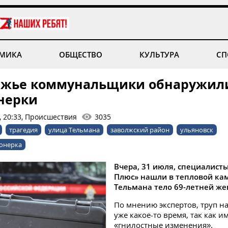
МИКА
ОБЩЕСТВО
КУЛЬТУРА
СП
лжье коммунальщики обнаружили
нерки
, 20:33, Происшествия
3035
трагедия
улица Тельмана
заволжский район
ульяновск
онерка
Вчера, 31 июля, специалист
Плюс» нашли в тепловой ка
Тельмана тело 69-летней ж
По мнению экспертов, труп н
уже какое-то время, так как и
«гнилостные изменения».