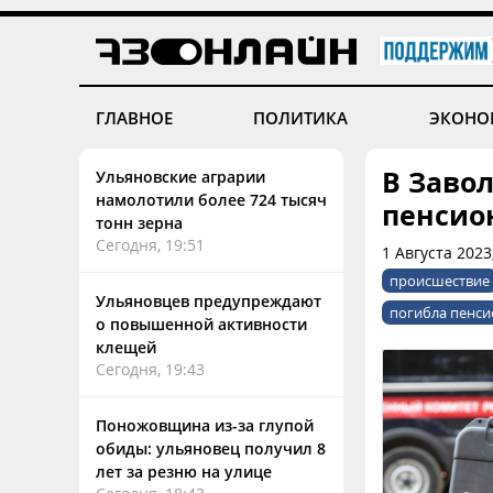
ГЛАВНОЕ
ПОЛИТИКА
ЭКОНО
В Заво
Ульяновские аграрии
намолотили более 724 тысяч
пенсио
тонн зерна
Сегодня, 19:51
1 Августа 2023
происшествие
Ульяновцев предупреждают
погибла пенси
о повышенной активности
клещей
Сегодня, 19:43
Поножовщина из-за глупой
обиды: ульяновец получил 8
лет за резню на улице