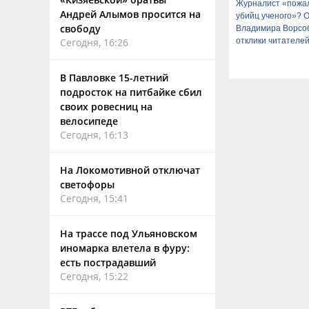
Журналист «пожа
Андрей Алымов просится на
убийц ученого»? 
свободу
Владимира Ворсо
отклики читателе
Сегодня, 16:26
В Павловке 15-летний
подросток на питбайке сбил
своих ровесниц на
велосипеде
Сегодня, 16:13
На Локомотивной отключат
светофоры
Сегодня, 15:41
На трассе под Ульяновском
иномарка влетела в фуру:
есть пострадавший
Сегодня, 15:22