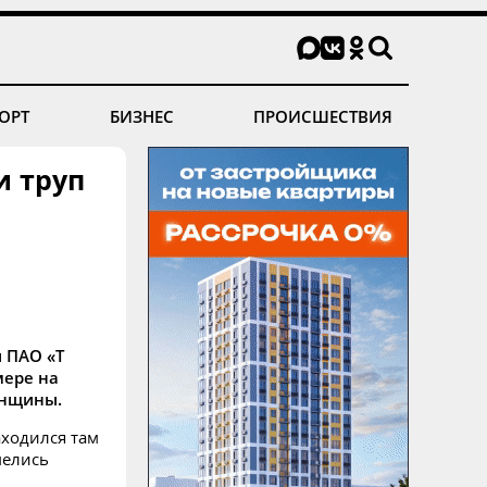
ОРТ
БИЗНЕС
ПРОИСШЕСТВИЯ
 труп
ы ПАО «Т
мере на
енщины.
аходился там
мелись