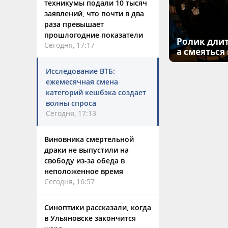
техникумы подали 10 тысяч
заявлений, что почти в два
раза превышает
прошлогодние показатели
Ролик длит
Сегодня, 17:17
а смеяться
Исследование ВТБ:
ежемесячная смена
категорий кешбэка создает
волны спроса
Сегодня, 17:13
Виновника смертельной
драки не выпустили на
свободу из-за обеда в
неположенное время
Сегодня, 16:57
Синоптики рассказали, когда
в Ульяновске закончится