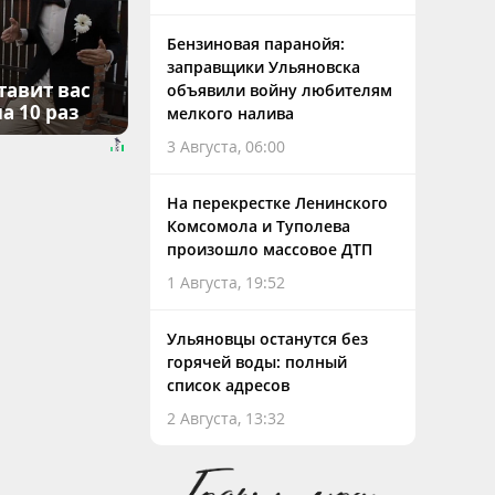
Бензиновая паранойя:
заправщики Ульяновска
тавит вас
объявили войну любителям
а 10 раз
мелкого налива
3 Августа, 06:00
На перекрестке Ленинского
Комсомола и Туполева
произошло массовое ДТП
1 Августа, 19:52
Ульяновцы останутся без
горячей воды: полный
список адресов
2 Августа, 13:32