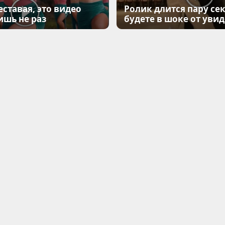
еставая, это видео
Ролик длится пару сек
ишь не раз
будете в шоке от уви