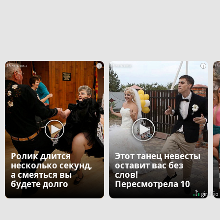
i
i
Ролик длится
Этот танец невесты
несколько секунд,
оставит вас без
а смеяться вы
слов!
будете долго
Пересмотрела 10
раз