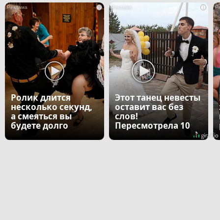
i
i
Ролик длится
Этот танец невесты
несколько секунд,
оставит вас без
а смеяться вы
слов!
будете долго
Пересмотрела 10
раз