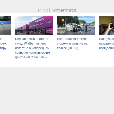
на
Ночная атака БПЛА на
Пять человек заживо
Находчив
очку,
склад Wildberries: что
сгорели в машине на
наказал 
ртиру
известно об очередном
трассе (ФОТО)
изощренн
ударе по логистическим
центрам 07/08/2026 –
Новости