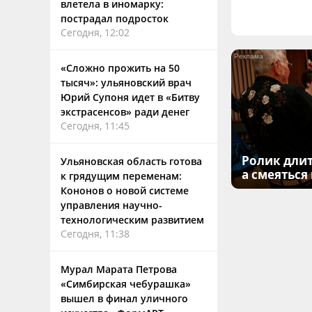
влетела в иномарку:
пострадал подросток
Сегодня, 12:02
«Сложно прожить на 50
тысяч»: ульяновский врач
Юрий Супоня идет в «Битву
экстрасенсов» ради денег
Сегодня, 11:45
Ролик длит
Ульяновская область готова
а смеяться
к грядущим переменам:
Кононов о новой системе
управления научно-
технологическим развитием
Сегодня, 11:38
Мурал Марата Петрова
«Симбирская чебурашка»
вышел в финал уличного