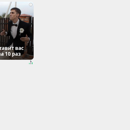
i
тавит вас
а 10 раз