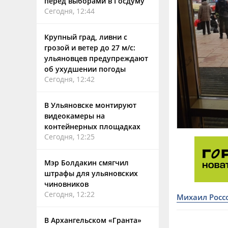
перед выборами в Госдуму
Сегодня, 12:44
Крупный град, ливни с
грозой и ветер до 27 м/с:
ульяновцев предупреждают
об ухудшении погоды
Сегодня, 12:42
В Ульяновске монтируют
видеокамеры на
контейнерных площадках
Сегодня, 12:25
Мэр Болдакин смягчил
штрафы для ульяновских
чиновников
Сегодня, 12:22
Михаил Росс
В Архангельском «Гранта»