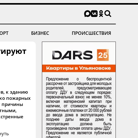
ОРТ
БИЗНЕС
ПРОИСШЕСТВИЯ
уируют
в, к зданию
ько пожарных
т причины
стными,
кстренные
нуть