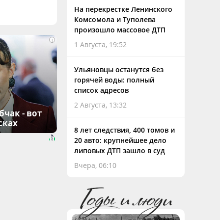
На перекрестке Ленинского
Комсомола и Туполева
произошло массовое ДТП
i
1 Августа, 19:52
Ульяновцы останутся без
горячей воды: полный
список адресов
2 Августа, 13:32
чак - вот
сках
8 лет следствия, 400 томов и
20 авто: крупнейшее дело
липовых ДТП зашло в суд
Вчера, 06:10