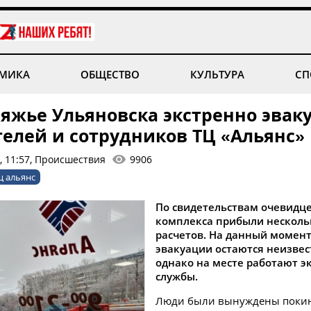
МИКА
ОБЩЕСТВО
КУЛЬТУРА
СП
ияжье Ульяновска экстренно эвак
телей и сотрудников ТЦ «Альянс»
, 11:57, Происшествия
9906
ц альянс
По свидетельствам очевидце
комплекса прибыли нескол
расчетов. На данный момен
эвакуации остаются неизве
однако на месте работают э
службы.
Люди были вынуждены поки