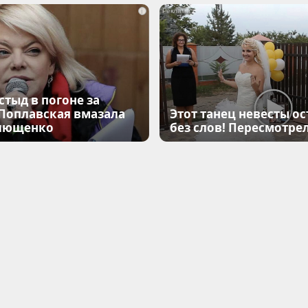
i
стыд в погоне за
 Поплавская вмазала
Этот танец невесты ос
лющенко
без слов! Пересмотрел