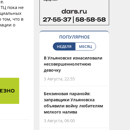
е.
ТЦ пока не
оциальных
 том, что в
мации о
ПОПУЛЯРНОЕ
НЕДЕЛЯ
МЕСЯЦ
В Ульяновске изнасиловали
несовершеннолетнюю
девочку
3 Августа, 22:55
Бензиновая паранойя:
заправщики Ульяновска
объявили войну любителям
мелкого налива
3 Августа, 06:00