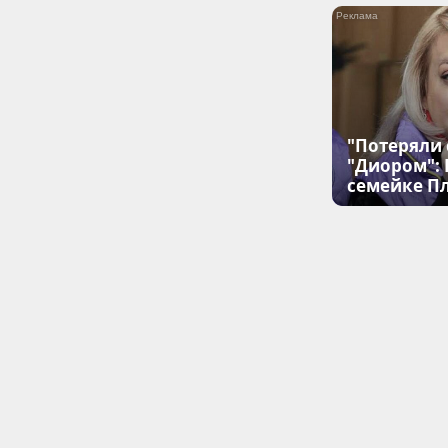
"Потеряли 
"Диором":
семейке П