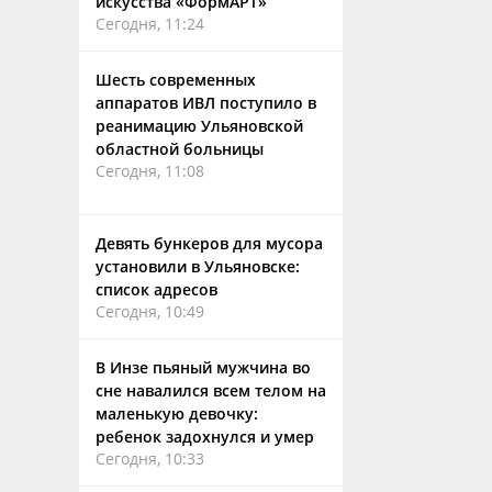
искусства «ФормАРТ»
Сегодня, 11:24
Шесть современных
аппаратов ИВЛ поступило в
реанимацию Ульяновской
областной больницы
Сегодня, 11:08
Девять бункеров для мусора
установили в Ульяновске:
список адресов
Сегодня, 10:49
В Инзе пьяный мужчина во
сне навалился всем телом на
маленькую девочку:
ребенок задохнулся и умер
Сегодня, 10:33