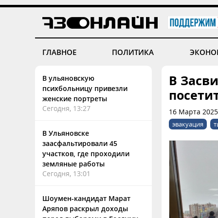
ГЛАВНОЕ
ПОЛИТИКА
ЭКОНО
В Засв
В ульяновскую
психбольницу привезли
посети
женские портреты
Сегодня, 13:27
16 Марта 2025
эвакуация
т
В Ульяновске
заасфальтировали 45
участков, где проходили
земляные работы
Сегодня, 13:01
Шоумен-кандидат Марат
Аряпов раскрыл доходы