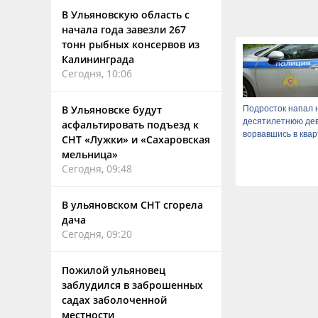
В Ульяновскую область с
начала года завезли 267
тонн рыбных консервов из
Калининграда
Сегодня, 10:06
В Ульяновске будут
Подросток напал 
десятилетнюю дев
асфальтировать подъезд к
ворвавшись в ква
СНТ «Лужки» и «Сахаровская
мельница»
Сегодня, 09:48
В ульяновском СНТ сгорела
дача
Сегодня, 09:20
Пожилой ульяновец
заблудился в заброшенных
садах заболоченной
местности