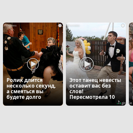
i
i
Ролик длится
Этот танец невесты
несколько секунд,
оставит вас без
а смеяться вы
слов!
будете долго
Пересмотрела 10
раз