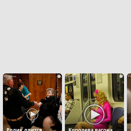
i
i
Ролик длится
Королева вагона