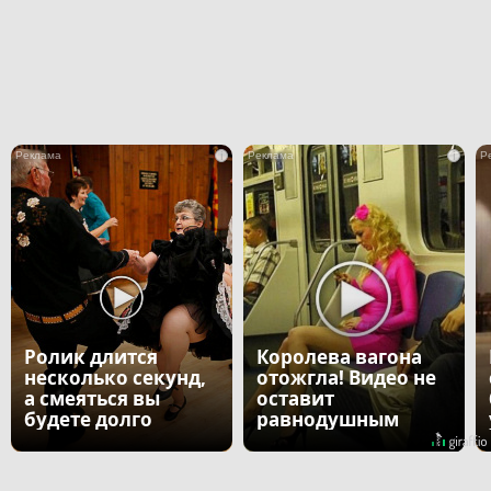
i
i
Ролик длится
Королева вагона
несколько секунд,
отожгла! Видео не
а смеяться вы
оставит
будете долго
равнодушным