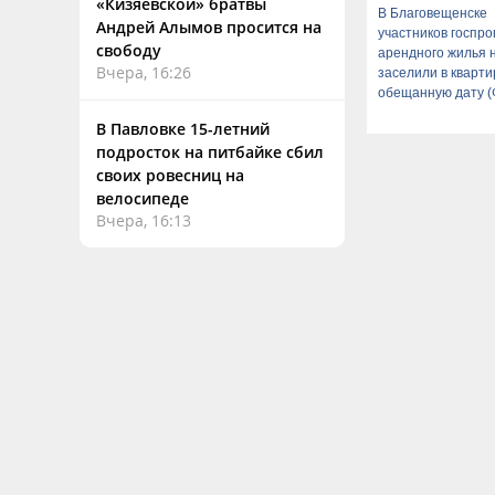
«Кизяевской» братвы
В Благовещенске
Андрей Алымов просится на
участников госпр
свободу
арендного жилья 
Вчера, 16:26
заселили в кварти
обещанную дату 
В Павловке 15-летний
подросток на питбайке сбил
своих ровесниц на
велосипеде
Вчера, 16:13