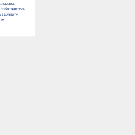
сказала,
 работодатель
 зарплату
кам