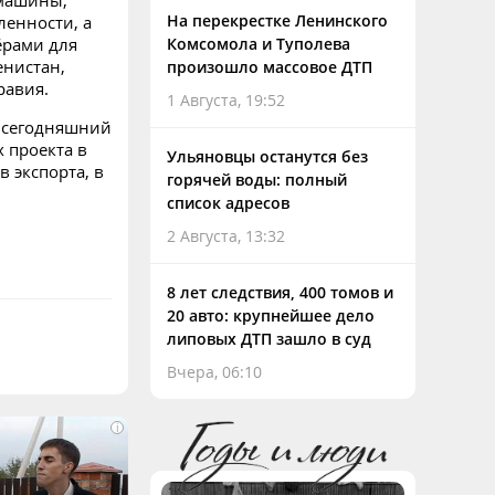
 машины,
На перекрестке Ленинского
енности, а
ёрами для
Комсомола и Туполева
енистан,
произошло массовое ДТП
равия.
1 Августа, 19:52
 сегодняшний
 проекта в
Ульяновцы останутся без
 экспорта, в
горячей воды: полный
список адресов
2 Августа, 13:32
8 лет следствия, 400 томов и
20 авто: крупнейшее дело
липовых ДТП зашло в суд
Вчера, 06:10
i