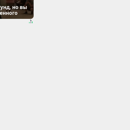
унд, но вы
денного