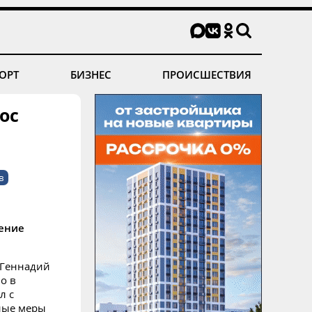
ОРТ
БИЗНЕС
ПРОИСШЕСТВИЯ
ос
в
ение
 Геннадий
о в
л с
ные меры