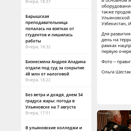
В основном и
Вчера, 18:37
оборудование
также продов
Барышская
Ульяновской 
преподавательница
Узбекистан, 
попалась на взятках от
Для развити
студентов и лишилась
день на терр
работы
рамках нацпр
Вчера, 18:32
первую очере
Фото – прави
Бизнесмена Андрея Аладина
отдали под суд за сокрытие
Ольга Шестак
48 млн от налоговой
Вчера, 18:22
Без ветра и дождя, днем 34
градуса жары: погода в
Ульяновске на 7 августа
Вчера, 17:51
В ульяновские колледжи и