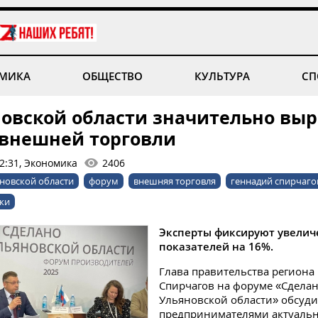
МИКА
ОБЩЕСТВО
КУЛЬТУРА
СП
новской области значительно выр
 внешней торговли
12:31, Экономика
2406
яновской области
форум
внешняя торговля
геннадий спирчаго
ки
Эксперты фиксируют увелич
показателей на 16%.
Глава правительства региона
Спирчагов на форуме «Сделан
Ульяновской области» обсуди
предпринимателями актуаль