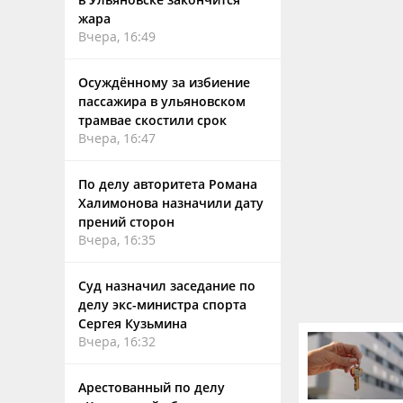
жара
Вчера, 16:49
Осуждённому за избиение
пассажира в ульяновском
трамвае скостили срок
Вчера, 16:47
По делу авторитета Романа
Халимонова назначили дату
прений сторон
Вчера, 16:35
Суд назначил заседание по
делу экс-министра спорта
Сергея Кузьмина
Вчера, 16:32
Арестованный по делу