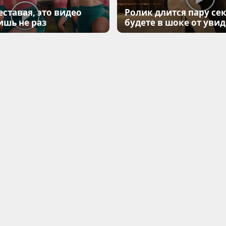
еставая, это видео
Ролик длится пару сек
ишь не раз
будете в шоке от уви