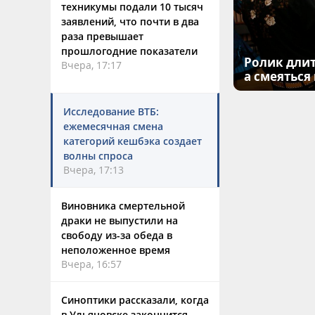
техникумы подали 10 тысяч
заявлений, что почти в два
раза превышает
прошлогодние показатели
Ролик длит
Вчера, 17:17
а смеяться
Исследование ВТБ:
ежемесячная смена
категорий кешбэка создает
волны спроса
Вчера, 17:13
Виновника смертельной
драки не выпустили на
свободу из-за обеда в
неположенное время
Вчера, 16:57
Синоптики рассказали, когда
в Ульяновске закончится