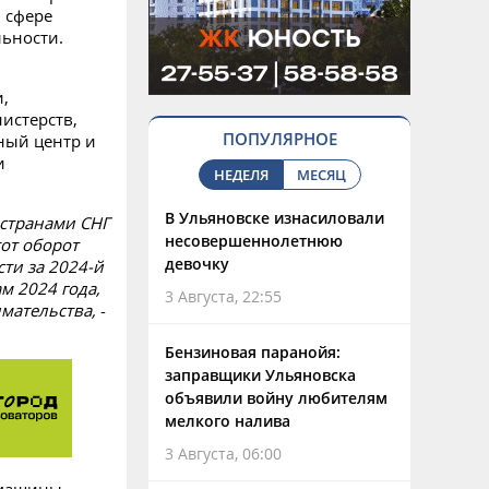
 сфере
ьности.
,
истерств,
ПОПУЛЯРНОЕ
ный центр и
и
НЕДЕЛЯ
МЕСЯЦ
В Ульяновске изнасиловали
 странами СНГ
несовершеннолетнюю
от оборот
девочку
ти за 2024-й
м 2024 года,
3 Августа, 22:55
мательства,
-
Бензиновая паранойя:
заправщики Ульяновска
объявили войну любителям
мелкого налива
3 Августа, 06:00