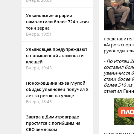
Вчера, 20:08
Ульяновские аграрии
намолотили более 724 тысяч
тонн зерна
Вчера, 19:51
представител
«Агроэкспорт
Ульяновцев предупреждают
руководители
о повышенной активности
- По итогам 
клещей
составил бол
Вчера, 19:43
увеличился б
стали более 
Поножовщина из-за глупой
более 510 из
обиды: ульяновец получил 8
отметил
Генн
лет за резню на улице
Вчера, 18:43
Завтра в Димитровграде
простятся с погибшим на
СВО земляком