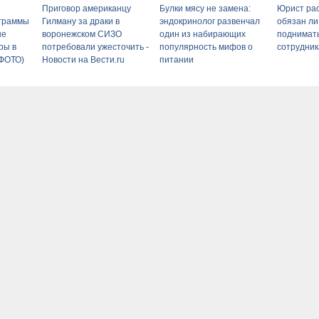
Приговор американцу
Булки мясу не замена:
Юрист рас
ограммы
Гилману за драки в
эндокринолог развенчал
обязан ли
не
воронежском СИЗО
один из набирающих
поднимать
ры в
потребовали ужесточить -
популярность мифов о
сотрудни
(ФОТО)
Новости на Вести.ru
питании