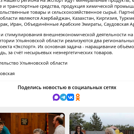
з нашего региона на экспорт идут минеральные продукты,
 и транспортные средства, продукция химической промышл
ольственные товары и сельскохозяйственное сырьё. Партн
области являются Азербайджан, Казахстан, Киргизия, Туркм
Ирак, Иран, Объединённые Арабские Эмираты, Саудовская А
я и стимулирования внешнеэкономической деятельности на
итории Ульяновской области реализуются два региональных
оекта «Экспорт». Их основная задача - наращивание объёмов
дь, за счёт несырьевых неэнергетических товаров.
тельство Ульяновской области
овская
Поделись новостью в социальных сетях
i