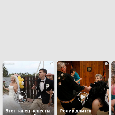
i
i
Этот танец невесты
Ролик длится