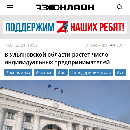
16.01.2024, 10:59
Экономика
3354
В Ульяновской области растет число
индивидуальных предпринимателей
#экономика
#бизнес
#ип
#предприниматели
#эксп