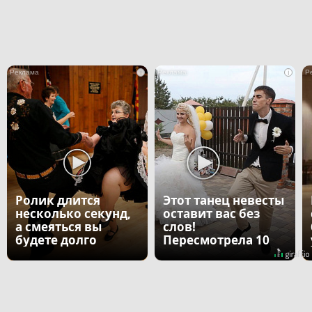
i
i
Ролик длится
Этот танец невесты
несколько секунд,
оставит вас без
а смеяться вы
слов!
будете долго
Пересмотрела 10
раз