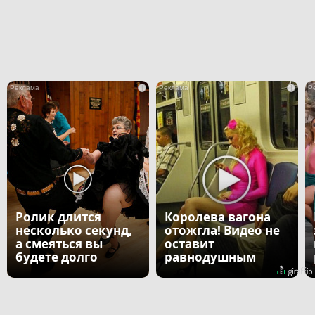
i
i
Ролик длится
Королева вагона
несколько секунд,
отожгла! Видео не
а смеяться вы
оставит
будете долго
равнодушным