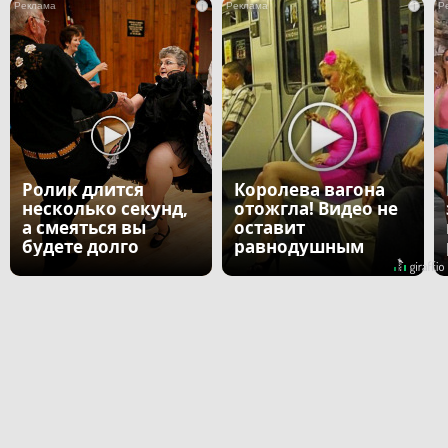
i
i
Ролик длится
Королева вагона
несколько секунд,
отожгла! Видео не
а смеяться вы
оставит
будете долго
равнодушным