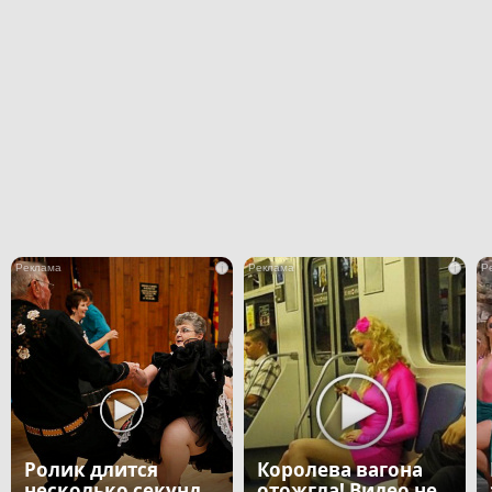
i
i
Ролик длится
Королева вагона
несколько секунд,
отожгла! Видео не