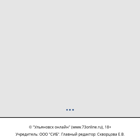
© "Ульяновск онлайн" (www.73online.ru), 18+
Учредитель: ООО "СИБ". Главный редактор: Скворцова Е.В.