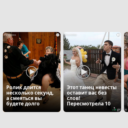
i
i
Ролик длится
Этот танец невесты
несколько секунд,
оставит вас без
а смеяться вы
слов!
будете долго
Пересмотрела 10
раз