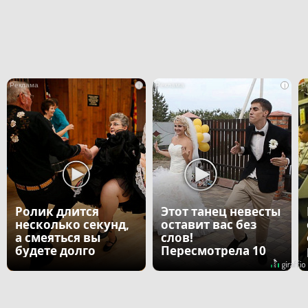
i
i
Ролик длится
Этот танец невесты
несколько секунд,
оставит вас без
а смеяться вы
слов!
будете долго
Пересмотрела 10
раз