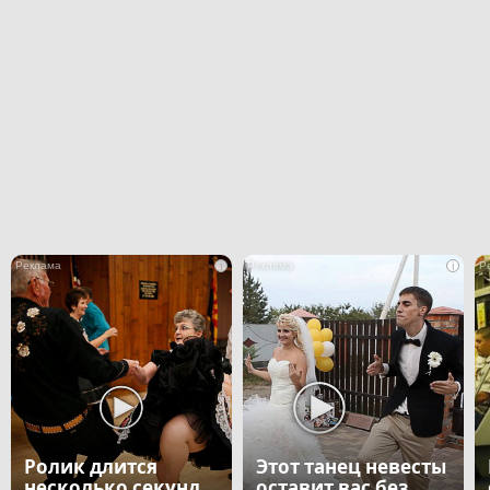
i
i
Ролик длится
Этот танец невесты
несколько секунд,
оставит вас без