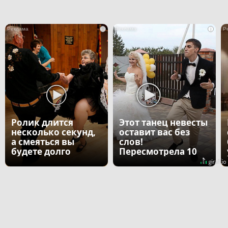
i
i
Ролик длится
Этот танец невесты
несколько секунд,
оставит вас без
а смеяться вы
слов!
будете долго
Пересмотрела 10
раз