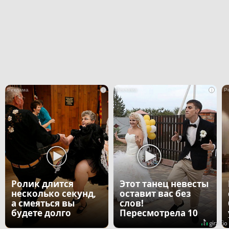
i
i
Ролик длится
Этот танец невесты
несколько секунд,
оставит вас без
а смеяться вы
слов!
будете долго
Пересмотрела 10
раз