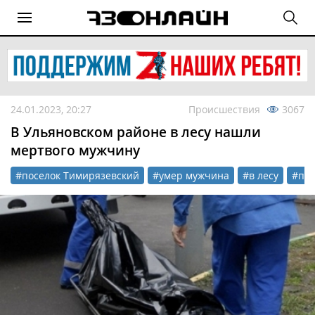
24.01.2023, 20:27
Происшествия
3067
В Ульяновском районе в лесу нашли
мертвого мужчину
#поселок Тимирязевский
#умер мужчина
#в лесу
#пр