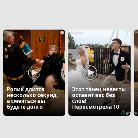
i
i
Ролик длится
Этот танец невесты
несколько секунд,
оставит вас без
а смеяться вы
слов!
будете долго
Пересмотрела 10
раз