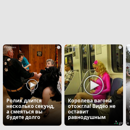
i
i
Ролик длится
Королева вагона
несколько секунд,
отожгла! Видео не
а смеяться вы
оставит
будете долго
равнодушным