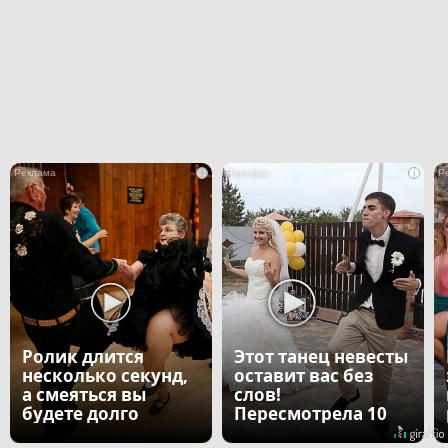
i
i
Ролик длится
Этот танец невесты
несколько секунд,
оставит вас без
а смеяться вы
слов!
будете долго
Пересмотрела 10
раз