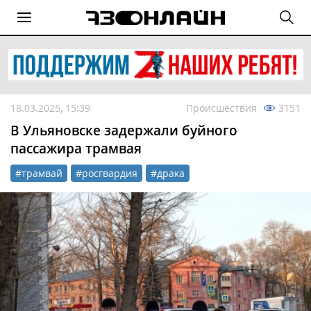
18.03.2025, 15:39
Происшествия
3151
В Ульяновске задержали буйного
пассажира трамвая
#трамвай
#росгвардия
#драка