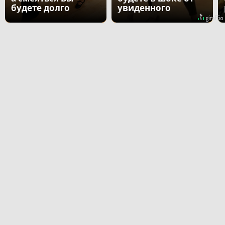
будете долго
увиденного