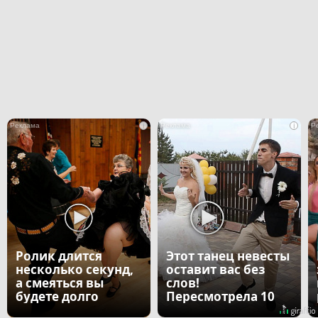
i
i
Ролик длится
Этот танец невесты
несколько секунд,
оставит вас без
а смеяться вы
слов!
будете долго
Пересмотрела 10
раз