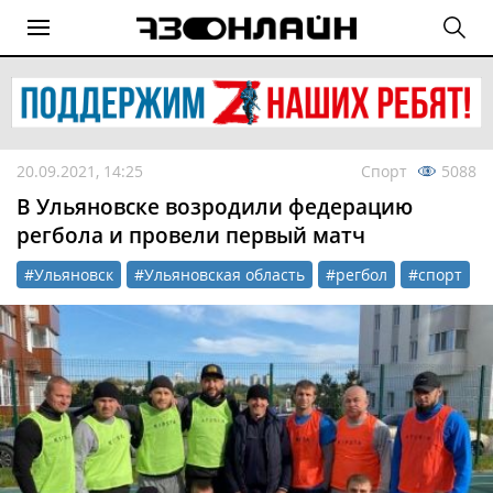
20.09.2021, 14:25
Спорт
5088
В Ульяновске возродили федерацию
регбола и провели первый матч
#Ульяновск
#Ульяновская область
#регбол
#спорт