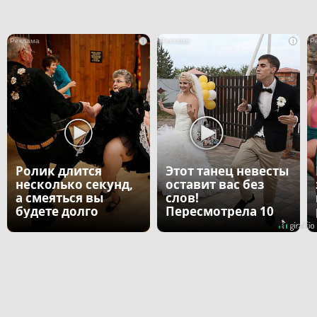
i
i
Ролик длится
Этот танец невесты
несколько секунд,
оставит вас без
а смеяться вы
слов!
будете долго
Пересмотрела 10
раз