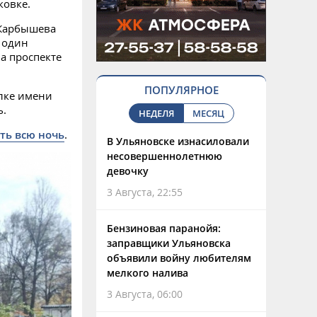
ковке.
 Карбышева
 один
а проспекте
ПОПУЛЯРНОЕ
елке имени
ь.
НЕДЕЛЯ
МЕСЯЦ
ть всю ночь
.
В Ульяновске изнасиловали
несовершеннолетнюю
девочку
3 Августа, 22:55
Бензиновая паранойя:
заправщики Ульяновска
объявили войну любителям
мелкого налива
3 Августа, 06:00