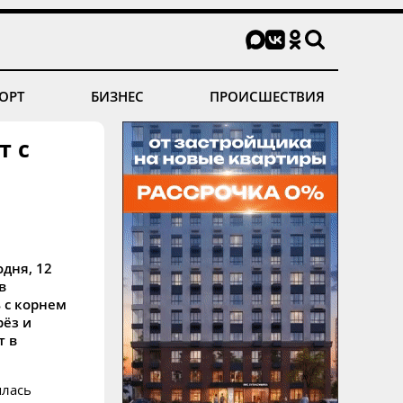
ОРТ
БИЗНЕС
ПРОИСШЕСТВИЯ
т с
дня, 12
в
 с корнем
рёз и
т в
ялась