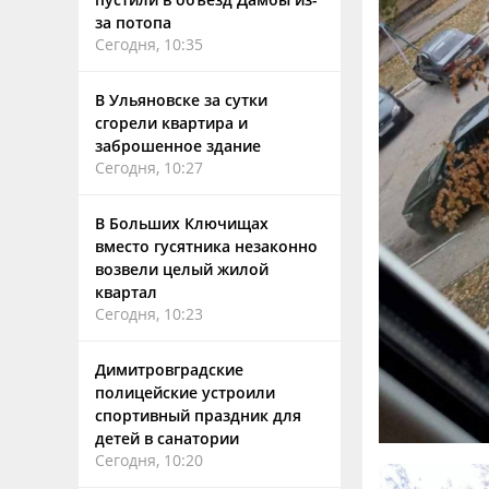
за потопа
Сегодня, 10:35
В Ульяновске за сутки
сгорели квартира и
заброшенное здание
Сегодня, 10:27
В Больших Ключищах
вместо гусятника незаконно
возвели целый жилой
квартал
Сегодня, 10:23
Димитровградские
полицейские устроили
спортивный праздник для
детей в санатории
Сегодня, 10:20