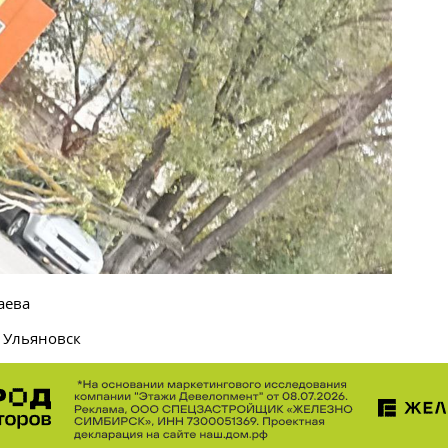
аева
 Ульяновск