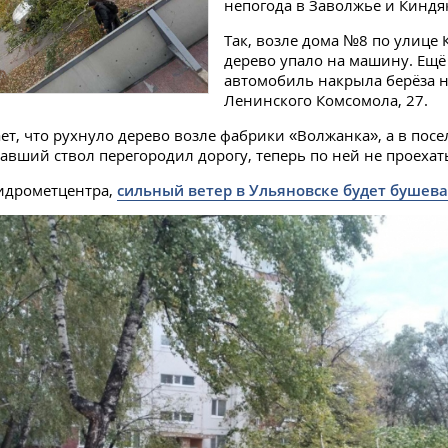
непогода в Заволжье и Киндя
Так, возле дома №8 по улице
дерево упало на машину. Ещё
автомобиль накрыла берёза н
Ленинского Комсомола, 27.
ет, что рухнуло дерево возле фабрики «Волжанка», а в пос
авший ствол перегородил дорогу, теперь по ней не проехат
идрометцентра,
сильный ветер в Ульяновске будет бушева