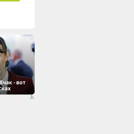
i
чак - вот
сках