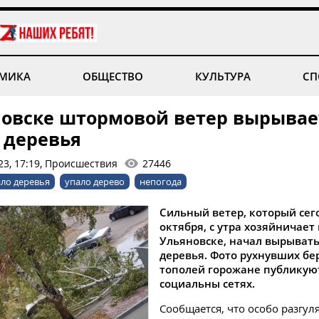
МИКА
ОБЩЕСТВО
КУЛЬТУРА
СП
новске штормовой ветер вырывае
 деревья
23, 17:19, Происшествия
27446
ло деревья
упало дерево
непогода
Сильный ветер, который сего
октября, с утра хозяйничает 
Ульяновске, начал вырывать
деревья. Фото рухнувших бе
тополей горожане публикую
социальны сетях.
Сообщается, что особо разгул