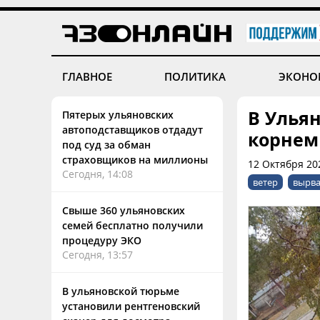
ГЛАВНОЕ
ПОЛИТИКА
ЭКОНО
В Улья
Пятерых ульяновских
автоподставщиков отдадут
корнем
под суд за обман
страховщиков на миллионы
12 Октября 20
Сегодня, 14:08
ветер
вырва
Свыше 360 ульяновских
семей бесплатно получили
процедуру ЭКО
Сегодня, 13:57
В ульяновской тюрьме
установили рентгеновский