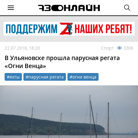
22.07.2018, 18:20
Спорт
3306
В Ульяновске прошла парусная регата
«Огни Венца»
#яхты
#парусная регата
#огни венца