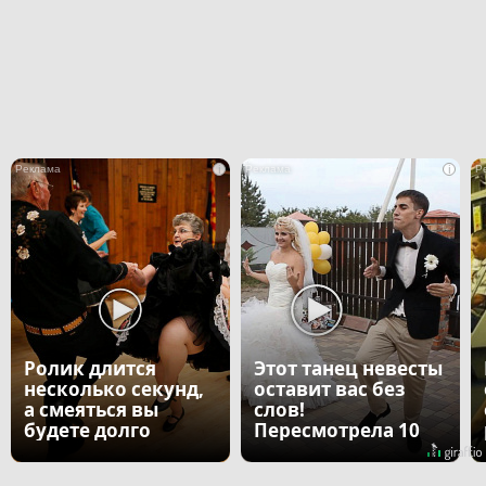
i
i
Ролик длится
Этот танец невесты
несколько секунд,
оставит вас без
а смеяться вы
слов!
будете долго
Пересмотрела 10
раз