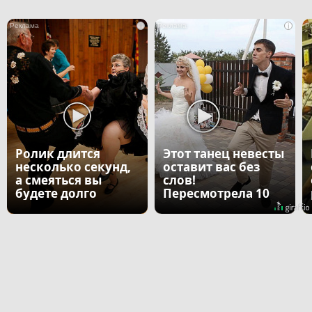
i
i
Ролик длится
Этот танец невесты
несколько секунд,
оставит вас без
а смеяться вы
слов!
будете долго
Пересмотрела 10
раз