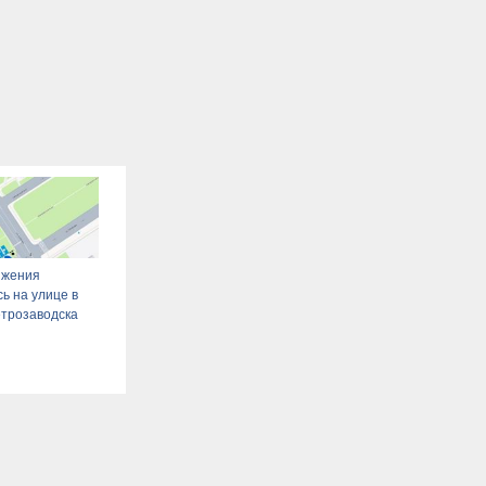
ижения
ь на улице в
трозаводска