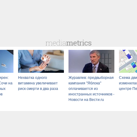
ирен:
Нехватка одного
Журавлев: предвыборная
Схема дв
Сочи на
витамина увеличивает
кампания "Яблока"
изменилас
ных
риск смерти в два раза
оплачивается из
центре Пе
ов
иностранных источников -
Новости на Вести.ru