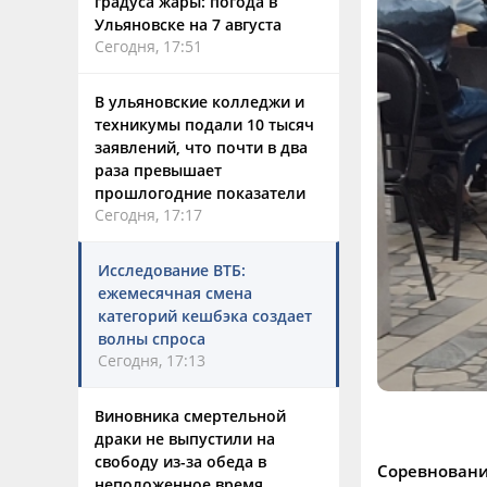
градуса жары: погода в
Ульяновске на 7 августа
Сегодня, 17:51
В ульяновские колледжи и
техникумы подали 10 тысяч
заявлений, что почти в два
раза превышает
прошлогодние показатели
Сегодня, 17:17
Исследование ВТБ:
ежемесячная смена
категорий кешбэка создает
волны спроса
Сегодня, 17:13
Виновника смертельной
драки не выпустили на
свободу из-за обеда в
Соревновани
неположенное время