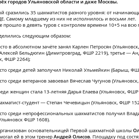
рёх городов Ульяновской области и даже Москвы.
кой сразились 35 шахматистов разного уровня: от начинающ
Е. Самому младшему из них не исполнилось и восьми лет.
 прошло в девять туров с контролем времени 10+5 на всю 
еделились следующим образом:
сто в абсолютном зачёте занял Карлен Петросян (Ульяновск
Алексей Бельдюгин (Димитровград, ФШР 2219), третье — А
к, ФШР 2264);
сто среди детей заполучил Николай Ульмейкин (Барыш, ФШР
сто среди ветеранов завоевал Вячеслав Чугунов (Ульяновск,
еди женщин стала 13-летняя Дарья Елаева (Ульяновск, ФШР 
хматист-студент — Степан Чечевицын (Ульяновск, ФШР 152
сто среди непрофессиональных шахматистов получил Влад
Ульяновск ФШР 1608).
организован основательницей Первой шахматной школы
Ол
омогал ей в этом тренер
Андрей
Олисов
. Площадку под сост