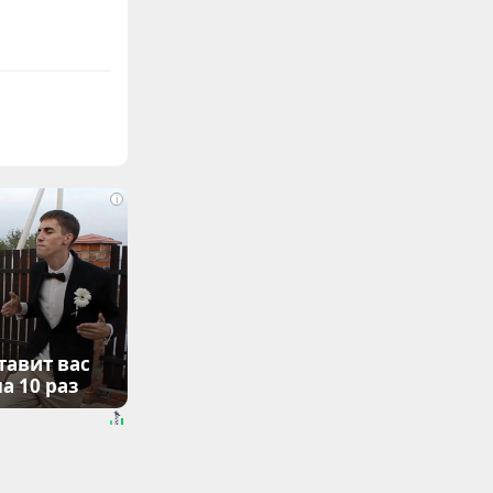
i
тавит вас
а 10 раз