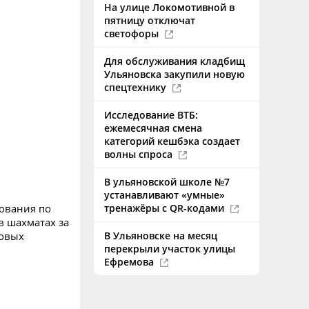
На улице Локомотивной в
пятницу отключат
светофоры
Для обслуживания кладбищ
Ульяновска закупили новую
спецтехнику
Исследование ВТБ:
ежемесячная смена
категорий кешбэка создает
волны спроса
В ульяновской школе №7
устанавливают «умные»
тренажёры с QR-кодами
нования по
в шахматах за
В Ульяновске на месяц
новых
перекрыли участок улицы
Ефремова