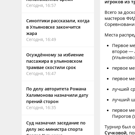
игроков из т
Сегодня, 16:57
Всего за дос
мастеров ФИД
Синоптики рассказали, когда
Соревнование
в Ульяновске закончится
жара
Места распр
Сегодня, 16:49
Первое ме
второе — 
Осуждённому за избиение
(Ульяновс
пассажира в ульяновском
трамвае скостили срок
первое ме
Сегодня, 16:47
первое ме
По делу авторитета Романа
лучшей ср
Халимонова назначили дату
лучший ша
прений сторон
Сегодня, 16:35
первое ме
Пирогов (
Суд назначил заседание по
Турнир был 
делу экс-министра спорта
Сучковой
, п