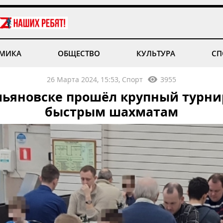
МИКА
ОБЩЕСТВО
КУЛЬТУРА
СП
26 Марта 2024, 15:53, Спорт
3955
льяновске прошёл крупный турни
быстрым шахматам