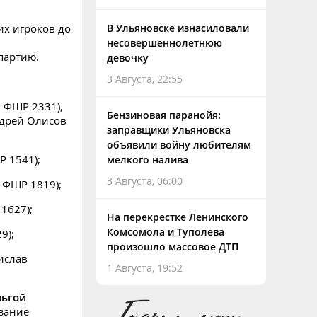
В Ульяновске изнасиловали
их игроков до
несовершеннолетнюю
партию.
девочку
3 Августа, 22:55
, ФШР 2331),
Бензиновая паранойя:
ндрей Олисов
заправщики Ульяновска
объявили войну любителям
 1541);
мелкого налива
3 Августа, 06:00
 ФШР 1819);
1627);
На перекрестке Ленинского
Комсомола и Туполева
9);
произошло массовое ДТП
ислав
1 Августа, 19:52
ьгой
язание