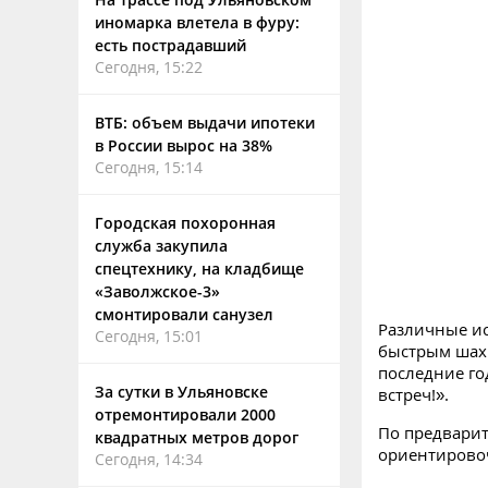
иномарка влетела в фуру:
есть пострадавший
Сегодня, 15:22
ВТБ: объем выдачи ипотеки
в России вырос на 38%
Сегодня, 15:14
Городская похоронная
служба закупила
спецтехнику, на кладбище
«Заволжское-3»
смонтировали санузел
Различные ис
Сегодня, 15:01
быстрым шахм
последние го
За сутки в Ульяновске
встреч!».
отремонтировали 2000
По предвари
квадратных метров дорог
ориентировоч
Сегодня, 14:34