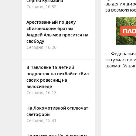
Сергея Кузьмина
выделил дир
Сегодня, 16:32
за возможнос
Арестованный по делу
«Кизяевской» братвы
Андрей Алымов просится на
свободу
Сегодня, 16:26
— Федерация 
энтузиастов 
шахмат Улья
В Павловке 15-летний
подросток на питбайке сбил
своих ровесниц на
велосипеде
Сегодня, 16:13
На Локомотивной отключат
светофоры
Сегодня, 15:41
На трассе под Ульяновском