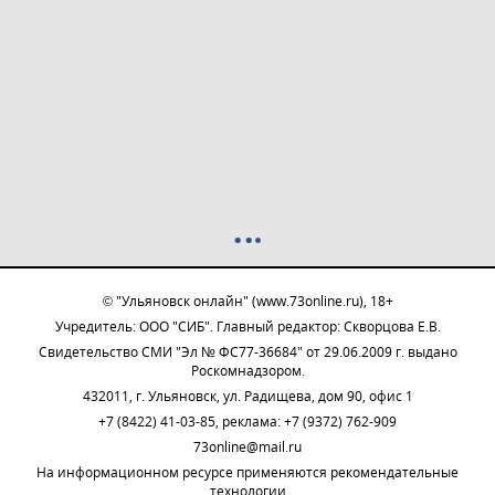
© "Ульяновск онлайн" (www.73online.ru), 18+
Учредитель: ООО "СИБ". Главный редактор: Скворцова Е.В.
Свидетельство СМИ "Эл № ФС77-36684" от 29.06.2009 г. выдано
Роскомнадзором.
432011, г. Ульяновск, ул. Радищева, дом 90, офис 1
+7 (8422) 41-03-85, реклама: +7 (9372) 762-909
73online@mail.ru
На информационном ресурсе применяются рекомендательные
технологии