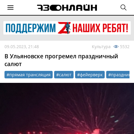
09.05.2023, 21:48
Культура
5532
В Ульяновске прогремел праздничный
салют
#прямая трансляция
#салют
#фейерверк
#праздник