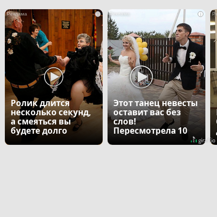
i
i
Ролик длится
Этот танец невесты
несколько секунд,
оставит вас без
а смеяться вы
слов!
будете долго
Пересмотрела 10
раз