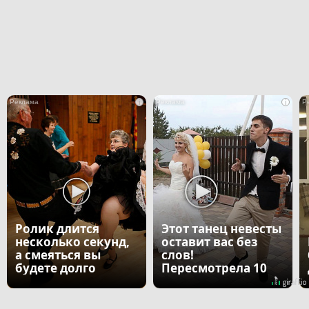
i
i
Ролик длится
Этот танец невесты
несколько секунд,
оставит вас без
а смеяться вы
слов!
будете долго
Пересмотрела 10
раз