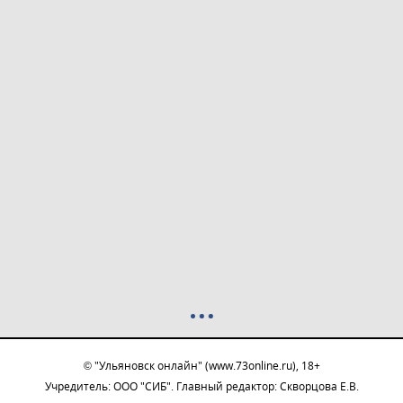
© "Ульяновск онлайн" (www.73online.ru), 18+
Учредитель: ООО "СИБ". Главный редактор: Скворцова Е.В.