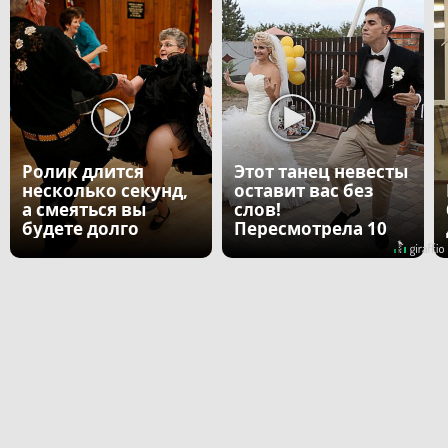
Ролик длится
Этот танец невесты
несколько секунд,
оставит вас без
а смеяться вы
слов!
будете долго
Пересмотрела 10
раз