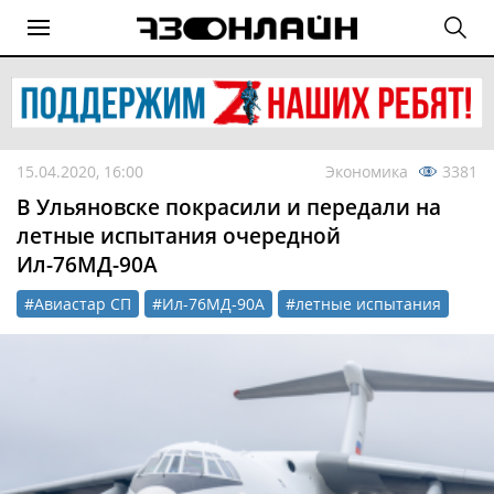
15.04.2020, 16:00
Экономика
3381
В Ульяновске покрасили и передали на
летные испытания очередной
Ил-76МД-90А
#Авиастар СП
#Ил-76МД-90А
#летные испытания