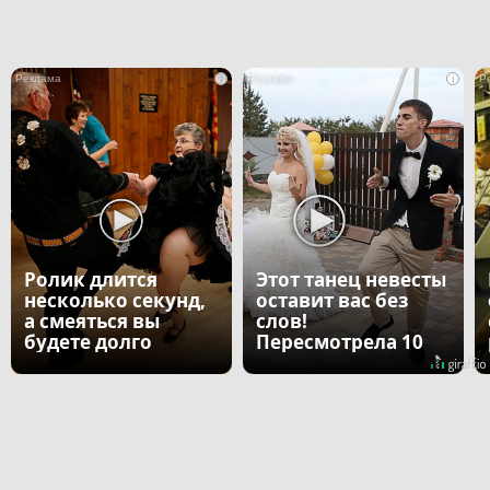
i
i
Ролик длится
Этот танец невесты
несколько секунд,
оставит вас без
а смеяться вы
слов!
будете долго
Пересмотрела 10
раз