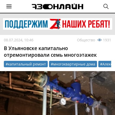
08.07.2024, 10:46
Общество
1931
В Ульяновске капитально
отремонтировали семь многоэтажек
#капитальный ремонт
#многоквартирные дома
#Алекса