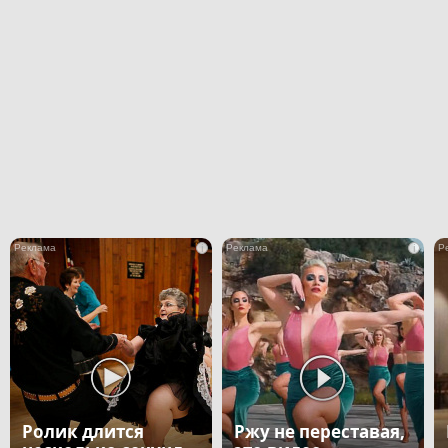
i
i
Ролик длится
Ржу не переставая,