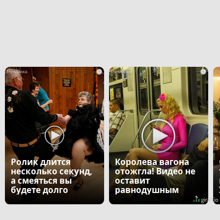
i
i
Ролик длится
Королева вагона
несколько секунд,
отожгла! Видео не
а смеяться вы
оставит
будете долго
равнодушным