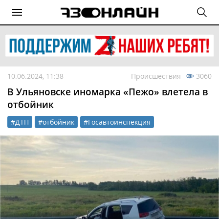
10.06.2024, 11:38
Происшествия
3060
В Ульяновске иномарка «Пежо» влетела в
отбойник
#ДТП
#отбойник
#Госавтоинспекция