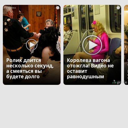
i
i
Ролик длится
Королева вагона
несколько секунд,
отожгла! Видео не
а смеяться вы
оставит
будете долго
равнодушным