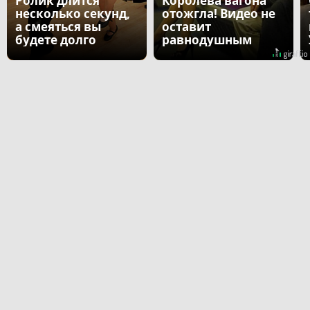
Ролик длится
Королева вагона
несколько секунд,
отожгла! Видео не
а смеяться вы
оставит
будете долго
равнодушным