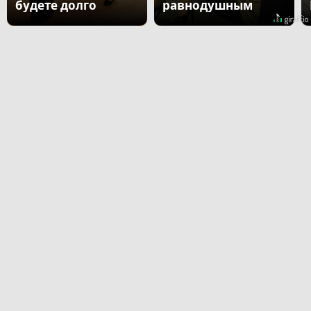
будете долго
равнодушным