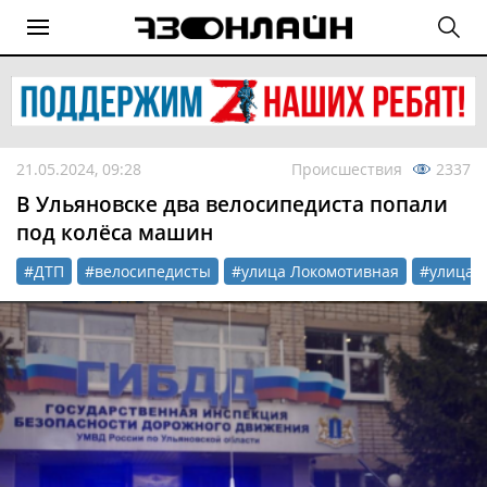
21.05.2024, 09:28
Происшествия
2337
В Ульяновске два велосипедиста попали
под колёса машин
#ДТП
#велосипедисты
#улица Локомотивная
#улица 