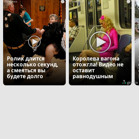
i
i
Ролик длится
Королева вагона
несколько секунд,
отожгла! Видео не
а смеяться вы
оставит
будете долго
равнодушным