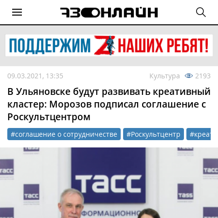
09.03.2021, 13:35
Культура
2193
В Ульяновске будут развивать креативный
кластер: Морозов подписал соглашение с
Роскультцентром
#соглашение о сотрудничестве
#Роскультцентр
#креати