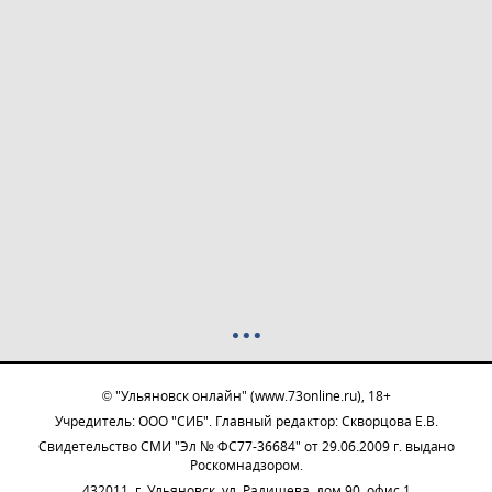
© "Ульяновск онлайн" (www.73online.ru), 18+
Учредитель: ООО "СИБ". Главный редактор: Скворцова Е.В.
Свидетельство СМИ "Эл № ФС77-36684" от 29.06.2009 г. выдано
Роскомнадзором.
432011, г. Ульяновск, ул. Радищева, дом 90, офис 1