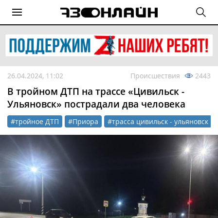
26.04.2024, 11:02
Происшествия
2443
В тройном ДТП на трассе «Цивильск -
Ульяновск» пострадали два человека
#тройное ДТП
#Приора
#трасса цивильск - ульяновск