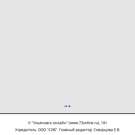
© "Ульяновск онлайн" (www.73online.ru), 18+
Учредитель: ООО "СИБ". Главный редактор: Скворцова Е.В.