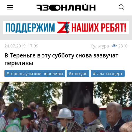
24.07.2019, 17:09
Культура
2310
В Тереньге в эту субботу снова зазвучат
переливы
#тереньгульские переливы
#конкурс
#гала-концерт