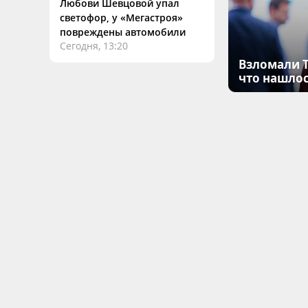
Любови Шевцовой упал
светофор, у «Мегастроя»
повреждены автомобили
Сегодня, 13:20
Взломали T
что нашлос