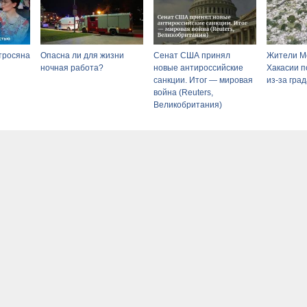
тросяна
Опасна ли для жизни
Сенат США принял
Жители Мо
ночная работа?
новые антироссийские
Хакасии п
санкции. Итог — мировая
из-за гра
война (Reuters,
Великобритания)