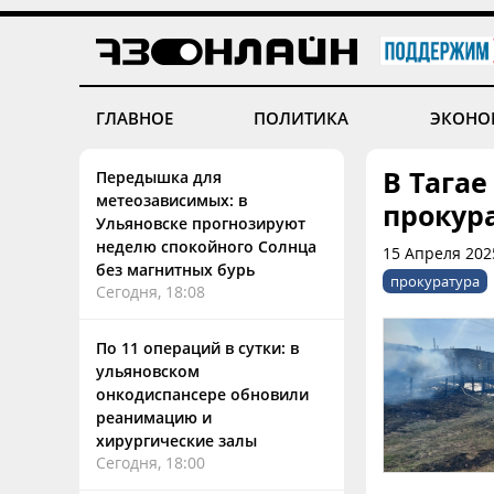
ГЛАВНОЕ
ПОЛИТИКА
ЭКОНО
В Тагае
Передышка для
метеозависимых: в
прокур
Ульяновске прогнозируют
неделю спокойного Солнца
15 Апреля 202
без магнитных бурь
прокуратура
Сегодня, 18:08
По 11 операций в сутки: в
ульяновском
онкодиспансере обновили
реанимацию и
хирургические залы
Сегодня, 18:00