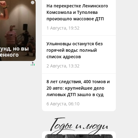
i
На перекрестке Ленинского
Комсомола и Туполева
произошло массовое ДТП
1 Августа, 19:52
Ульяновцы останутся без
унд, но вы
горячей воды: полный
денного
список адресов
2 Августа, 13:32
8 лет следствия, 400 томов и
20 авто: крупнейшее дело
липовых ДТП зашло в суд
6 Августа, 06:10