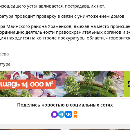
зошедшего устанавливается, пострадавших нет.
ратура проводит проверку в связи с уничтожением домов.
рора Майнского района Храменков, выехав на место происше
оординацию деятельности правоохранительных органов и э
ция находится на контроле прокуратуры области, - говорится
аева
атура
Поделись новостью в социальных сетях