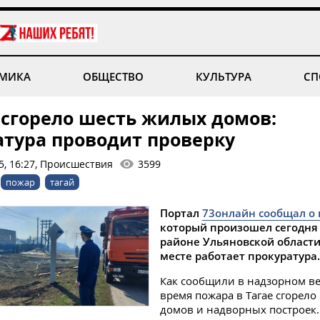
МИКА
ОБЩЕСТВО
КУЛЬТУРА
СП
 сгорело шесть жилых домов:
атура проводит проверку
5, 16:27, Происшествия
3599
пожар
тагай
Портал
73онлайн сообщал о
который произошел сегодня
районе Ульяновской области
месте работает прокуратура.
Как сообщили в надзорном ве
время пожара в Тагае сгорел
домов и надворных построек.