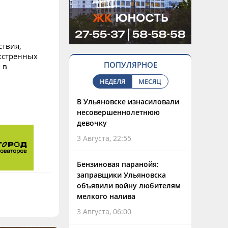
ствия,
кстренных
ПОПУЛЯРНОЕ
 в
НЕДЕЛЯ
МЕСЯЦ
В Ульяновске изнасиловали
несовершеннолетнюю
девочку
3 Августа, 22:55
Бензиновая паранойя:
заправщики Ульяновска
объявили войну любителям
мелкого налива
3 Августа, 06:00