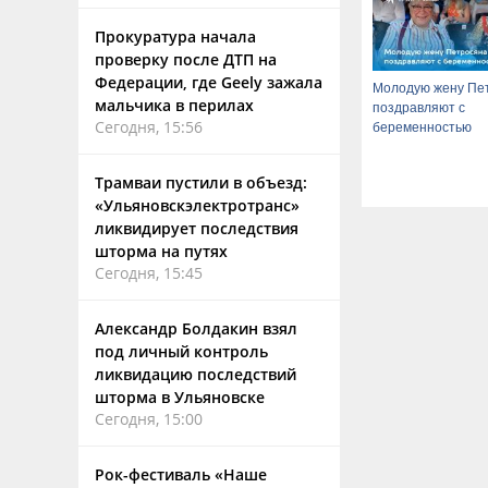
Прокуратура начала
проверку после ДТП на
Федерации, где Geely зажала
Молодую жену Пе
мальчика в перилах
поздравляют с
Сегодня, 15:56
беременностью
Трамваи пустили в объезд:
«Ульяновскэлектротранс»
ликвидирует последствия
шторма на путях
Сегодня, 15:45
Александр Болдакин взял
под личный контроль
ликвидацию последствий
шторма в Ульяновске
Сегодня, 15:00
Рок-фестиваль «Наше