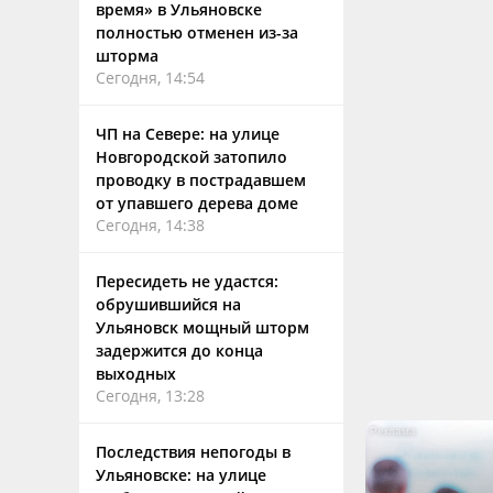
время» в Ульяновске
полностью отменен из-за
шторма
Сегодня, 14:54
ЧП на Севере: на улице
Новгородской затопило
проводку в пострадавшем
от упавшего дерева доме
Сегодня, 14:38
Пересидеть не удастся:
обрушившийся на
Ульяновск мощный шторм
задержится до конца
выходных
Сегодня, 13:28
Последствия непогоды в
Ульяновске: на улице