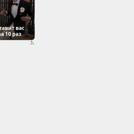
тавит вас
а 10 раз