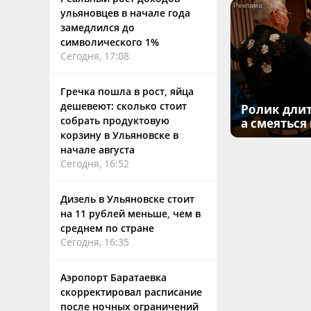
ульяновцев в начале года
замедлился до
символического 1%
Сегодня, 17:08
Гречка пошла в рост, яйца
дешевеют: сколько стоит
Ролик длит
собрать продуктовую
а смеяться
корзину в Ульяновске в
начале августа
Сегодня, 16:52
Дизель в Ульяновске стоит
на 11 рублей меньше, чем в
среднем по стране
Сегодня, 16:35
Аэропорт Баратаевка
скорректировал расписание
после ночных ограничений