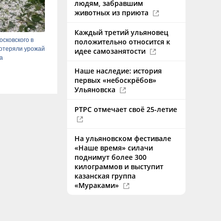
людям, забравшим
животных из приюта
Каждый третий ульяновец
сковского в
положительно относится к
отеряли урожай
идее самозанятости
да
Наше наследие: история
первых «небоскрёбов»
Ульяновска
РТРС отмечает своё 25-летие
На ульяновском фестивале
«Наше время» силачи
поднимут более 300
килограммов и выступит
казанская группа
«Мураками»