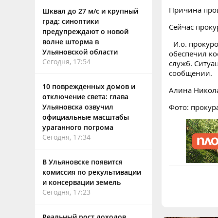
Причина прои
Шквал до 27 м/с и крупный
град: синоптики
Сейчас проку
предупреждают о новой
волне шторма в
- И.о. проку
Ульяновской области
обеспечил к
Сегодня, 17:54
служб. Ситуа
сообщении.
10 поврежденных домов и
Алина Никол
отключение света: глава
Ульяновска озвучил
Фото: прокур
официальные масштабы
ураганного погрома
Сегодня, 17:34
В Ульяновске появится
комиссия по рекультивации
и консервации земель
Сегодня, 17:23
Реальный рост доходов