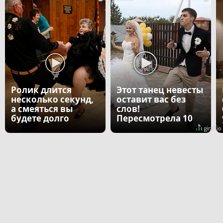
Ролик длится
Этот танец невесты
несколько секунд,
оставит вас без
а смеяться вы
слов!
будете долго
Пересмотрела 10
раз