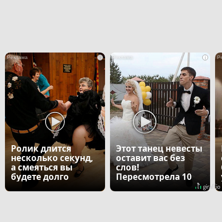
i
i
Ролик длится
Этот танец невесты
несколько секунд,
оставит вас без
а смеяться вы
слов!
будете долго
Пересмотрела 10
раз