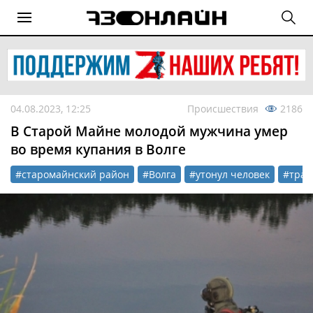
04.08.2023, 12:25
Происшествия
2186
В Старой Майне молодой мужчина умер
во время купания в Волге
#старомайнский район
#Волга
#утонул человек
#траг