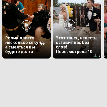
Ролик длится
Этот танец невесты
несколько секунд,
оставит вас без
а смеяться вы
слов!
будете долго
Пересмотрела 10
раз