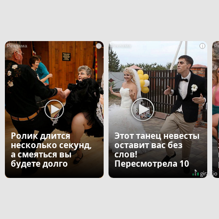
i
i
Ролик длится
Этот танец невесты
несколько секунд,
оставит вас без
а смеяться вы
слов!
будете долго
Пересмотрела 10
раз