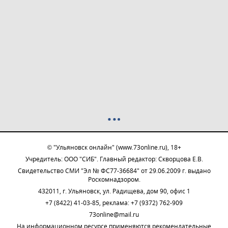
© "Ульяновск онлайн" (www.73online.ru), 18+
Учредитель: ООО "СИБ". Главный редактор: Скворцова Е.В.
Свидетельство СМИ "Эл № ФС77-36684" от 29.06.2009 г. выдано
Роскомнадзором.
432011, г. Ульяновск, ул. Радищева, дом 90, офис 1
+7 (8422) 41-03-85, реклама: +7 (9372) 762-909
73online@mail.ru
На информационном ресурсе применяются рекомендательные