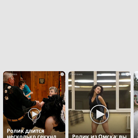
i
i
Ролик длится
несколько секунд,
Ролик из Омска: вы