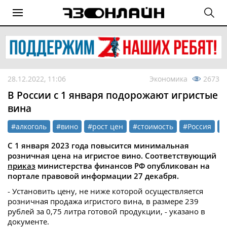
28.12.2022, 11:06
Экономика
2673
В России с 1 января подорожают игристые
вина
#алкоголь
#вино
#рост цен
#стоимость
#Россия
#
С 1 января 2023 года повысится минимальная
розничная цена на игристое вино. Соответствующий
приказ
министерства финансов РФ опубликован на
портале правовой информации 27 декабря.
- Установить цену, не ниже которой осуществляется
розничная продажа игристого вина, в размере 239
рублей за 0,75 литра готовой продукции, - указано в
документе.