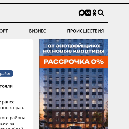
ОРТ
БИЗНЕС
ПРОИСШЕСТВИЯ
 район
стояли
е ранее
енных прав.
кого района
сии за