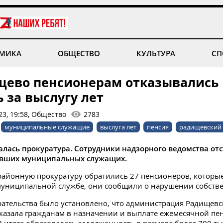
МИКА
ОБЩЕСТВО
КУЛЬТУРА
СП
щево пенсионерам отказывались
 за выслугу лет
23, 19:58, Общество
2783
муниципальные служащие
выслуга лет
пенсия
радищевский
алась прокуратура. Сотрудники надзорного ведомства от
вших муниципальных служащих.
районную прокуратуру обратились 27 пенсионеров, которы
муниципальной службе, они сообщили о нарушении собств
рательства было установлено, что администрация Радищевс
казала гражданам в назначении и выплате ежемесячной пен