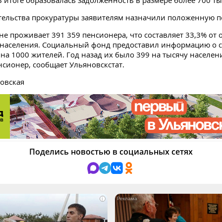
 В итоге образовалась задолженность в размере более 700 ты
тельства прокуратуры заявителям назначили положенную п
оне проживает 391 359 пенсионера, что составляет 33,3% от
 населения. Социальный фонд предоставил информацию о
на 1000 жителей. Год назад их было 399 на тысячу населен
енсионер, сообщает Ульяновскстат.
овская
Поделись новостью в социальных сетях
i