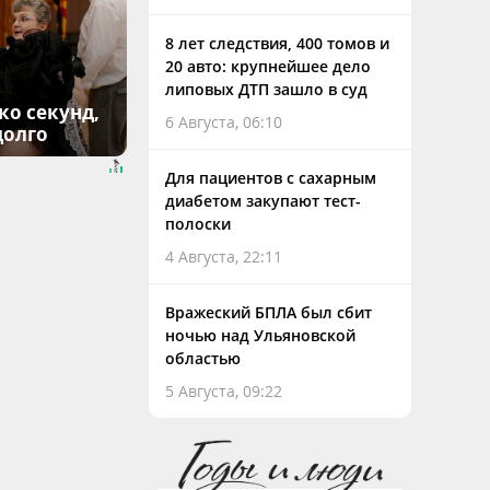
8 лет следствия, 400 томов и
20 авто: крупнейшее дело
липовых ДТП зашло в суд
ко секунд,
6 Августа, 06:10
долго
Для пациентов с сахарным
диабетом закупают тест-
полоски
4 Августа, 22:11
Вражеский БПЛА был сбит
ночью над Ульяновской
областью
5 Августа, 09:22