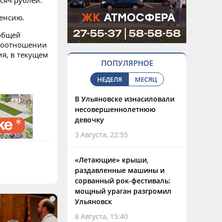
сяч рублей.
енсию.
 общей
 соотношении
ия, в текущем
ПОПУЛЯРНОЕ
НЕДЕЛЯ
МЕСЯЦ
В Ульяновске изнасиловали
несовершеннолетнюю
девочку
3 Августа, 22:55
«Летающие» крыши,
раздавленные машины и
сорванный рок-фестиваль:
мощный ураган разгромил
i
Ульяновск
8 Августа, 15:40