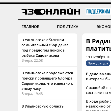
ГЛАВНОЕ
ПОЛИТИКА
ЭКОНО
В Ради
В Ульяновске объявили
сомнительный сбор денег
платить
под предлогом поисков
рыбака Садовникова
19 Октября 20
Вчера, 22:58
Прокуратура
В Ульяновске продолжаются
В дело вмеш
поиски пропавшего блогера
интересы бы
Садовникова: что известно к
С жалобой в 
этому часу
состояли на 
Вчера, 19:43
В ходе разби
незаконно от
В Ульяновскую область