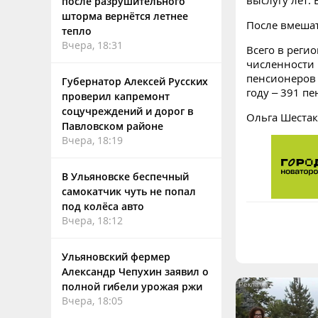
выслугу лет.
после разрушительного
шторма вернётся летнее
После вмеша
тепло
Вчера, 18:31
Всего в реги
численности
пенсионеров 
Губернатор Алексей Русских
году – 391 п
проверил капремонт
соцучреждений и дорог в
Ольга Шестак
Павловском районе
Вчера, 18:19
В Ульяновске беспечный
самокатчик чуть не попал
под колёса авто
Вчера, 18:12
Ульяновский фермер
Александр Чепухин заявил о
полной гибели урожая ржи
Вчера, 18:05