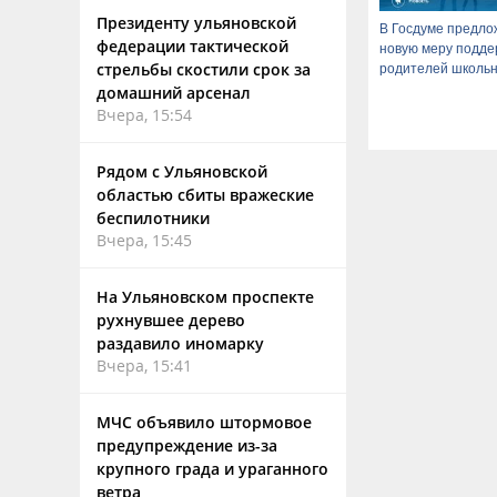
Президенту ульяновской
В Госдуме предло
федерации тактической
новую меру подде
стрельбы скостили срок за
родителей школьн
домашний арсенал
Вчера, 15:54
Рядом с Ульяновской
областью сбиты вражеские
беспилотники
Вчера, 15:45
На Ульяновском проспекте
рухнувшее дерево
раздавило иномарку
Вчера, 15:41
МЧС объявило штормовое
предупреждение из-за
крупного града и ураганного
ветра