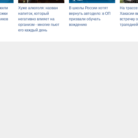
жили
Хуже алкоголя: назван
В школы России хотят
На трассе
ржки
напиток, который
вернуть автодело: в ОП
Хакасии в
иков
негативно влияет на
призвали обучать
встречку 
организм - многие пьют
вождению
трагедией
его каждый день