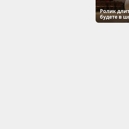
Ролик длит
будете в ш