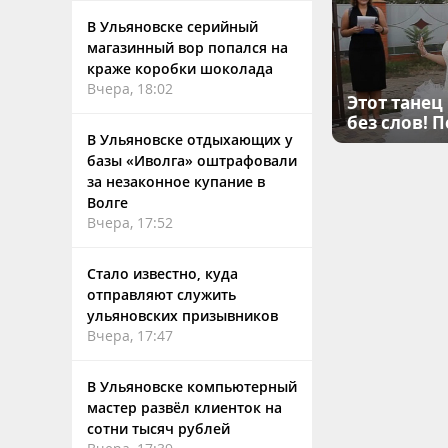
В Ульяновске серийный
магазинный вор попался на
краже коробки шоколада
Вчера, 18:02
Этот танец
без слов! 
В Ульяновске отдыхающих у
базы «Иволга» оштрафовали
за незаконное купание в
Волге
Вчера, 17:52
Стало известно, куда
отправляют служить
ульяновских призывников
Вчера, 17:47
В Ульяновске компьютерный
мастер развёл клиенток на
сотни тысяч рублей