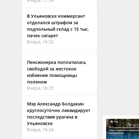
Вчера, 17:39
В Ульяновске коммерсант
отделался штрафом за
подпольный склад с 15 тыс.
пачек сигарет
Вчера, 16:32
Пенсионерка поплатилась
свободой за жестокое
избиение помощницы
поленом
Вчера, 16:25
Мэр Александр Болдакин
круглосуточно ликвидирует
последствия урагана в
Ульяновске
Вчера, 16:24