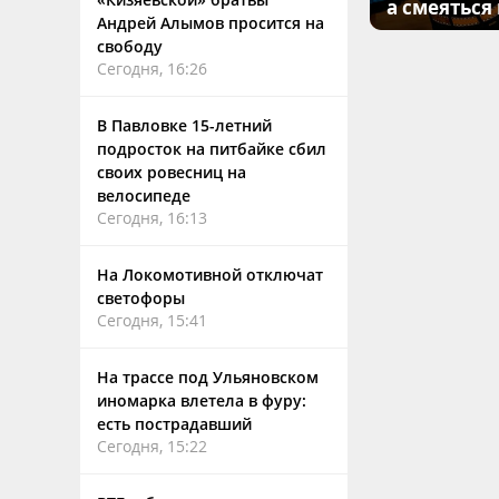
а смеяться
Андрей Алымов просится на
свободу
Сегодня, 16:26
В Павловке 15-летний
подросток на питбайке сбил
своих ровесниц на
велосипеде
Сегодня, 16:13
На Локомотивной отключат
светофоры
Сегодня, 15:41
На трассе под Ульяновском
иномарка влетела в фуру:
есть пострадавший
Сегодня, 15:22