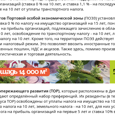
анизаций (ставка 0 % на 10 лет, и ставка 1,1 % - на последу
 на 10 лет от уплаты транспортного налога.
тов Портовой особой экономической зоны
(ПОЭЗ) установ
авка 0 % по налогу на имущество организаций на 15 лет, п
а на прибыль организаций, подлежащего зачислению в обл
10 лет, освобождение по транспортному налогу - на 10 лет, 
алогу на 10 лет. Кроме того, на территории ПОЭЗ действуе
 налоговый режим. Это позволяет ввозить иностранные то
енных пошлин, НДС и акцизов. Также здесь, помимо произ
гистическая и торговая деятельность.
опережающего развития (ТОР)
, которые расположены в Ди
 дают определённый набор преференций. Их резиденты (в т
туса ТОР) освобождены от уплаты налога на имущество на 10
 налога на 10 лет, земельного налога - на 10 лет, для них 
лога на прибыль организаций на первые 5 лет и ставка 10% 