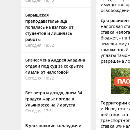
Сегодня, 18:43
имущество орг
освобождение
Барышская
Для резиден
преподавательница
налоговая ст
попалась на взятках от
ставка налог
студентов и лишилась
бюджет, - на 
работы
земельному н
Сегодня, 18:32
таможенный и
уплаты тамож
Бизнесмена Андрея Аладина
разрешена ло
отдали под суд за сокрытие
48 млн от налоговой
Сегодня, 18:22
Без ветра и дождя, днем 34
градуса жары: погода в
Территории 
Ульяновске на 7 августа
и Инзе, тоже
Сегодня, 17:51
действия ста
транспортного
В ульяновские колледжи и
ставка 0% на