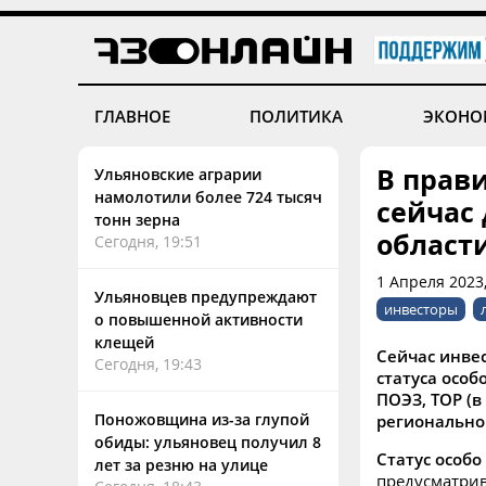
ГЛАВНОЕ
ПОЛИТИКА
ЭКОНО
В прави
Ульяновские аграрии
намолотили более 724 тысяч
сейчас
тонн зерна
област
Сегодня, 19:51
1 Апреля 2023
Ульяновцев предупреждают
инвесторы
о повышенной активности
клещей
Сейчас инве
Сегодня, 19:43
статуса особ
ПОЭЗ, ТОР (в
Поножовщина из-за глупой
регионально
обиды: ульяновец получил 8
Статус особ
лет за резню на улице
предусматрив