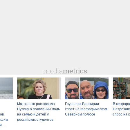
Матвиенко рассказала
Группа из Башкирии
В микрор
Путину о появлении моды
споёт на географическом
Петрозав
ов
на семью и детей у
Северном полюсе
спрос на 
авшим
российских студентов
и
сти