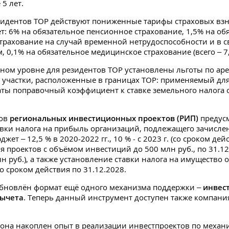
5 лет.
зидентов ТОР действуют пониженные тарифы страховых взн
ет: 6% на обязательное пенсионное страхование, 1,5% на об
трахование на случай временной нетрудоспособности и в с
, 0,1% на обязательное медицинское страхование (всего – 7,
ном уровне для резидентов ТОР установлены льготы по ар
 участки, расположенные в границах ТОР: применяемый для
ты поправочный коэффициент к ставке земельного налога 
ков
региональных инвестиционных проектов (РИП)
предус
вки налога на прибыль организаций, подлежащего зачисле
жет – 12,5 % в 2020-2022 гг., 10 % - с 2023 г. (со сроком дей
ля проектов с объёмом инвестиций до 500 млн руб., по 31.12
н руб.), а также установление ставки налога на имущество 
о сроком действия по 31.12.2028.
обновлён формат ещё одного механизма поддержки –
инвес
вычета
. Теперь данный инструмент доступен также компани
гиона накоплен опыт в реализации инвестпроектов по механ