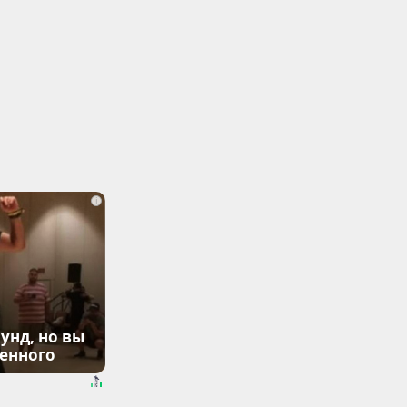
i
унд, но вы
денного