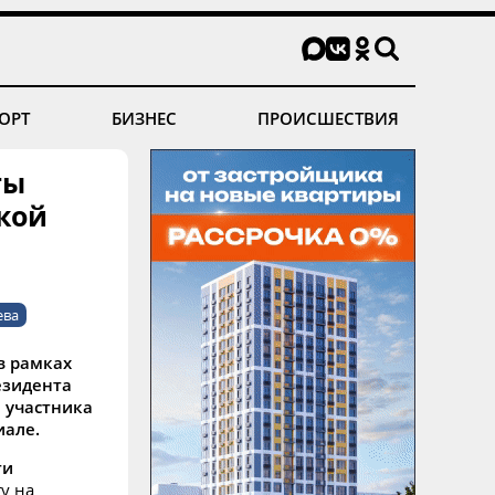
ОРТ
БИЗНЕС
ПРОИСШЕСТВИЯ
ты
кой
ева
в рамках
езидента
а участника
иале.
ти
у на