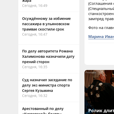
жара
(Соглашения 
Сегодня, 16:49
(Специальный
станкостроен
Осуждённому за избиение
зампред прав
пассажира в ульяновском
Фото на главн
трамвае скостили срок
Сегодня, 16:47
Марина Ива
По делу авторитета Романа
Халимонова назначили дату
прений сторон
Сегодня, 16:35
Суд назначил заседание по
делу экс-министра спорта
Сергея Кузьмина
Сегодня, 16:32
Арестованный по делу
Ролик длит
«Кизяевской» братвы