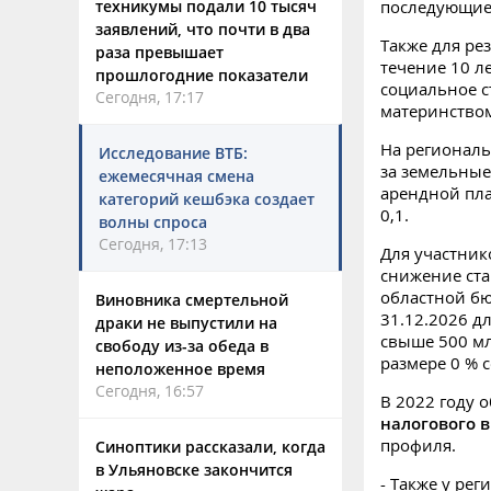
техникумы подали 10 тысяч
последующие 
заявлений, что почти в два
Также для ре
раза превышает
течение 10 л
прошлогодние показатели
социальное с
Сегодня, 17:17
материнством
На региональ
Исследование ВТБ:
за земельные
ежемесячная смена
арендной пла
категорий кешбэка создает
0,1.
волны спроса
Сегодня, 17:13
Для участни
снижение ста
областной бюд
Виновника смертельной
31.12.2026 д
драки не выпустили на
свыше 500 мл
свободу из-за обеда в
размере 0 % с
неположенное время
Сегодня, 16:57
В 2022 году 
налогового 
профиля.
Синоптики рассказали, когда
в Ульяновске закончится
- Также у ре