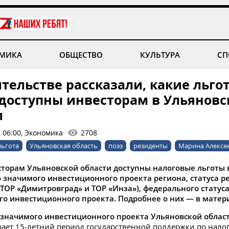
МИКА
ОБЩЕСТВО
КУЛЬТУРА
СП
тельстве рассказали, какие льго
 доступны инвесторам в Ульяновс
и
, 06:00, Экономика
2708
льгота
Ульяновская область
поэз
резиденты
Марина Алексе
сторам Ульяновской области доступны налоговые льготы 
о значимого инвестиционного проекта региона, статуса р
 ТОР «Димитровград» и ТОР «Инза»), федерального статус
го инвестиционного проекта. Подробнее о них — в матер
о значимого инвестиционного проекта Ульяновской облас
ает 15-летний период государственной поддержки по налог