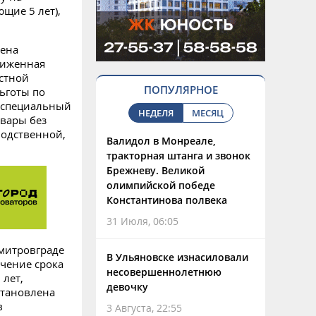
ющие 5 лет),
лена
ониженная
астной
ПОПУЛЯРНОЕ
льготы по
т специальный
НЕДЕЛЯ
МЕСЯЦ
вары без
водственной,
Валидол в Монреале,
тракторная штанга и звонок
Брежневу. Великой
олимпийской победе
Константинова полвека
31 Июля, 06:05
митровграде
В Ульяновске изнасиловали
ечение срока
несовершеннолетнюю
 лет,
девочку
установлена
в
3 Августа, 22:55