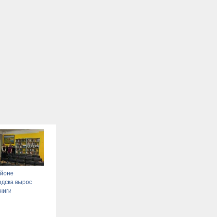
айоне
одска вырос
книги