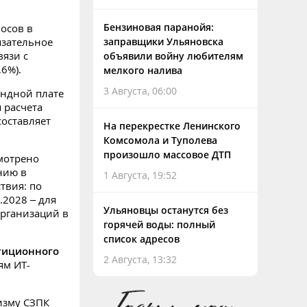
Бензиновая паранойя:
осов в
язательное
заправщики Ульяновска
вязи с
объявили войну любителям
6%).
мелкого налива
3 Августа, 06:00
ендной плате
 расчета
составляет
На перекрестке Ленинского
Комсомола и Туполева
произошло массовое ДТП
мотрено
нию в
1 Августа, 19:52
ствия: по
.2028 – для
Ульяновцы останутся без
организаций в
горячей воды: полный
список адресов
тиционного
2 Августа, 13:32
ям ИТ-
изму СЗПК