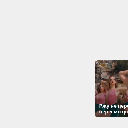
Ржу не пер
пересмотр