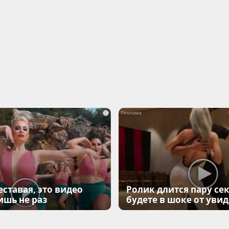
i
еставая, это видео
Ролик длится пару сек
ишь не раз
будете в шоке от уви