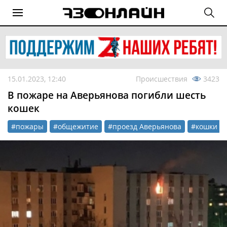
15.01.2023, 12:40
Происшествия
3423
В пожаре на Аверьянова погибли шесть
кошек
#пожары
#общежитие
#проезд Аверьянова
#кошки